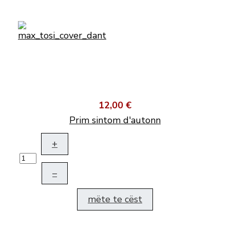
12,00 €
Prim sintom d'autonn
+
–
mëte te cëst