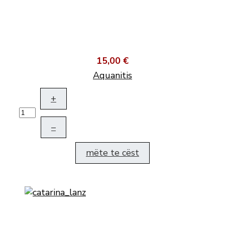
15,00 €
Aquanitis
+
–
mëte te cëst