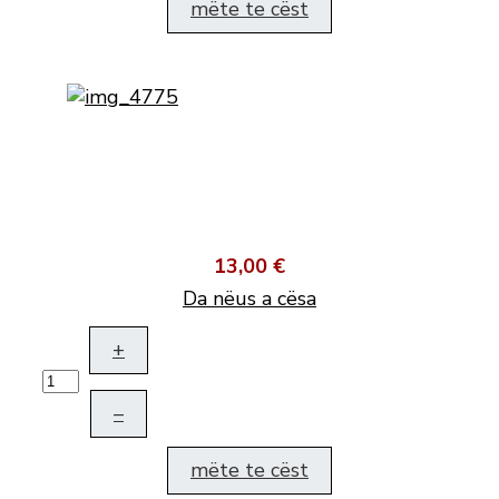
mëte te cëst
13,00 €
Da nëus a cësa
+
–
mëte te cëst