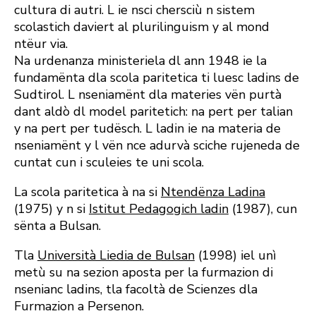
cultura di autri. L ie nsci chersciù n sistem
scolastich daviert al plurilinguism y al mond
ntëur via.
Na urdenanza ministeriela dl ann 1948 ie la
fundamënta dla scola paritetica ti luesc ladins de
Sudtirol. L nseniamënt dla materies vën purtà
dant aldò dl model paritetich: na pert per talian
y na pert per tudësch. L ladin ie na materia de
nseniamënt y l vën nce adurvà sciche rujeneda de
cuntat cun i sculeies te uni scola.
La scola paritetica à na si
Ntendënza Ladina
(1975) y n si
Istitut Pedagogich ladin
(1987), cun
sënta a Bulsan.
Tla
Università Liedia de Bulsan
(1998) iel unì
metù su na sezion aposta per la furmazion di
nsenianc ladins, tla facoltà de Scienzes dla
Furmazion a Persenon.