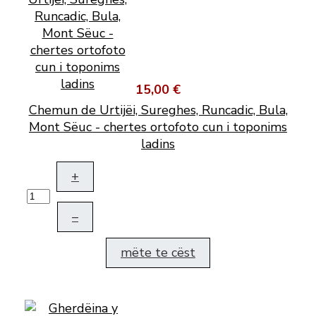
15,00 €
Chemun de Urtijëi, Sureghes, Runcadic, Bula,
Mont Sëuc - chertes ortofoto cun i toponims
ladins
+
–
mëte te cëst