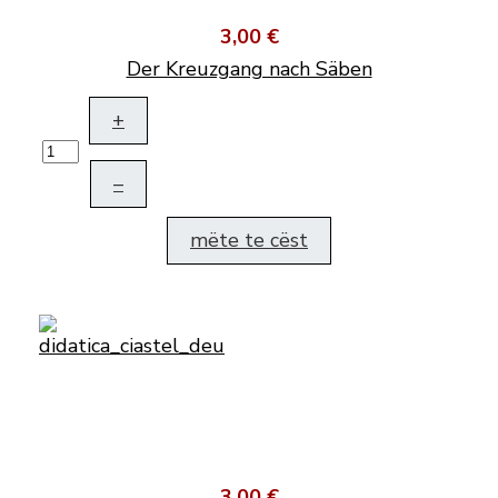
3,00 €
Der Kreuzgang nach Säben
+
–
mëte te cëst
3,00 €