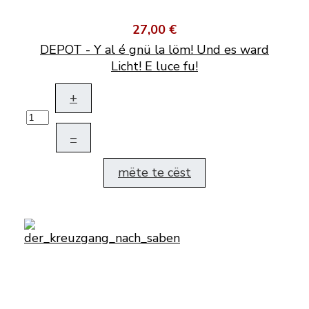
27,00 €
DEPOT - Y al é gnü la löm! Und es ward
Licht! E luce fu!
+
–
mëte te cëst