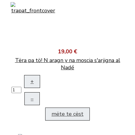
19,00 €
Tëra pa tö! N aragn y na moscia s'arjigna al
Nadé
+
–
mëte te cëst