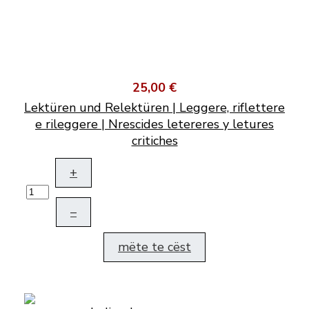
25,00 €
Lektüren und Relektüren | Leggere, riflettere
e rileggere | Nrescides letereres y letures
critiches
+
–
mëte te cëst