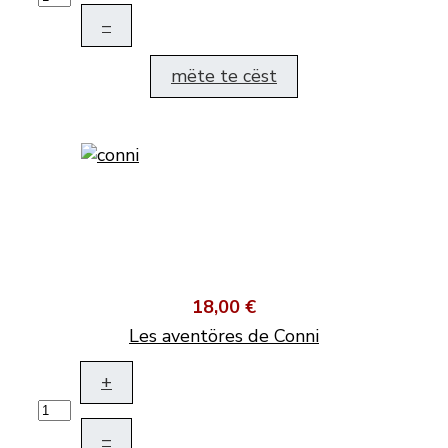
–
mëte te cëst
18,00 €
Les aventöres de Conni
+
–