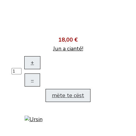
18,00 €
Jun a cianté!
+
–
mëte te cëst