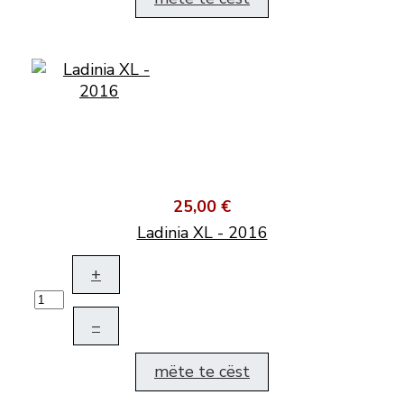
25,00 €
Ladinia XL - 2016
+
–
mëte te cëst