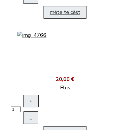
mëte te cëst
20,00 €
Flus
+
–