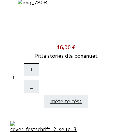
16,00 €
Pitla stories dla bonanuet
+
–
mëte te cëst