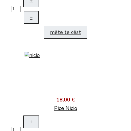
+
–
mëte te cëst
18,00 €
Pice Nicio
+