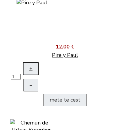
12,00 €
Pire y Paul
+
–
mëte te cëst