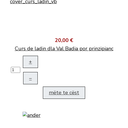
20,00 €
Curs de ladin dla Val Badia por prinzipianc
+
–
mëte te cëst