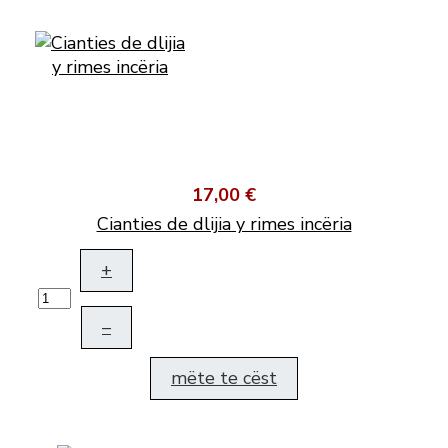
17,00 €
Cianties de dlijia y rimes incëria
+
–
mëte te cëst