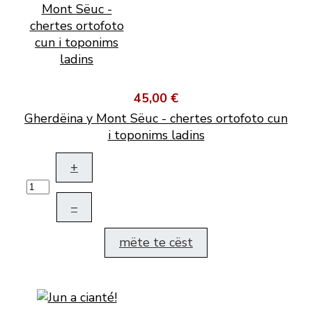
45,00 €
Gherdëina y Mont Sëuc - chertes ortofoto cun
i toponims ladins
+
–
mëte te cëst