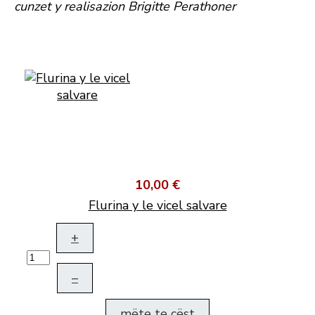
cunzet y realisazion Brigitte Perathoner
10,00 €
Flurina y le vicel salvare
+
–
mëte te cëst