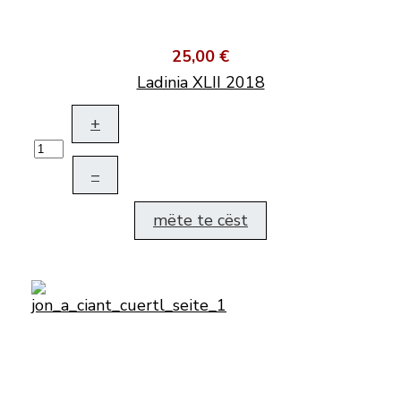
25,00 €
Ladinia XLII 2018
+
–
mëte te cëst