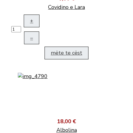
Covidino e Lara
+
–
mëte te cëst
18,00 €
Albolina