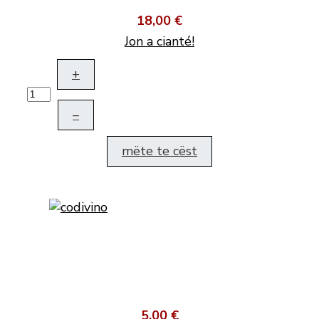
18,00 €
Jon a cianté!
+
–
mëte te cëst
5,00 €