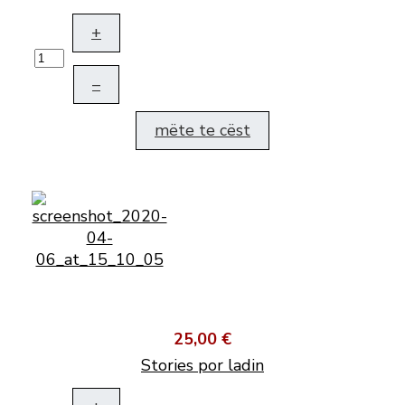
+
–
mëte te cëst
25,00 €
Stories por ladin