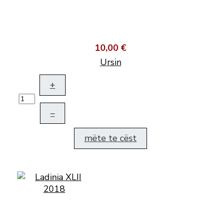
10,00 €
Ursin
+
–
mëte te cëst