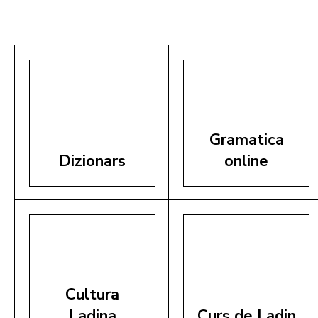
Gramatica
Dizionars
online
Cultura
Ladina
Curs de Ladin