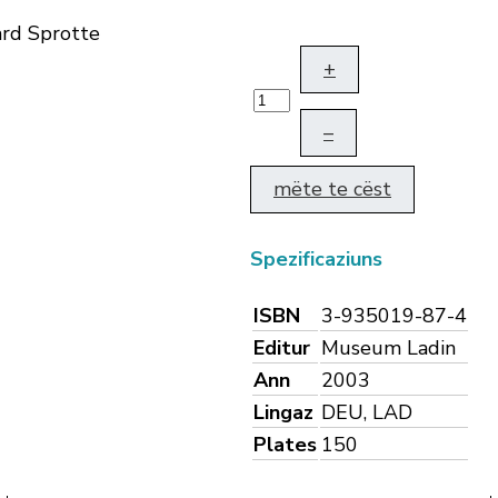
ard Sprotte
+
–
mëte te cëst
Spezificaziuns
ISBN
3-935019-87-4
Editur
Museum Ladin
Ann
2003
Lingaz
DEU, LAD
Plates
150