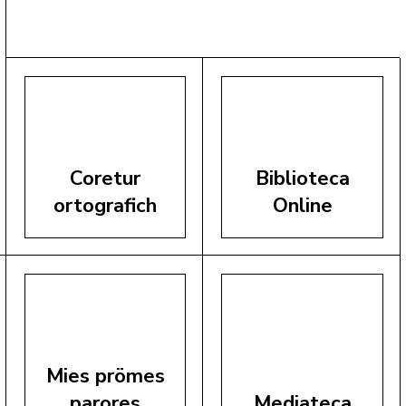
Coretur
Biblioteca
ortografich
Online
Mies prömes
parores
Mediateca