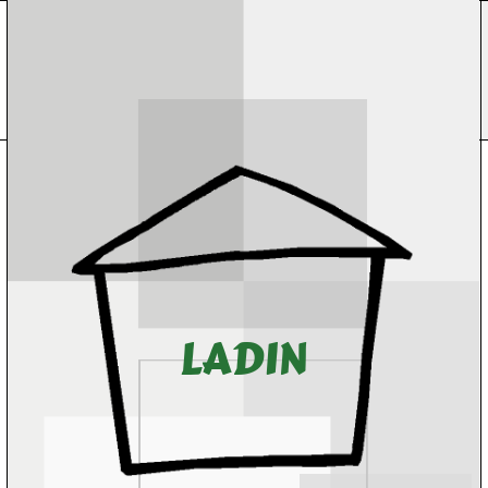
L
A
D
I
N
D
I
N
A