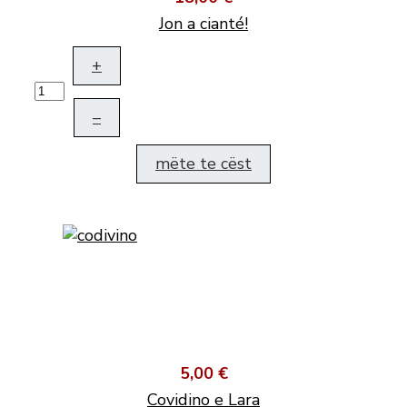
Jon a cianté!
+
–
mëte te cëst
5,00 €
Covidino e Lara