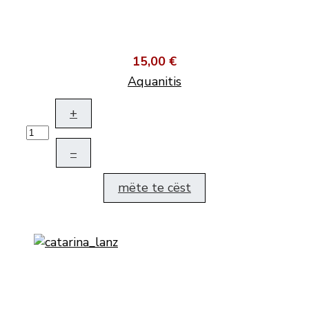
15,00 €
Aquanitis
+
–
mëte te cëst