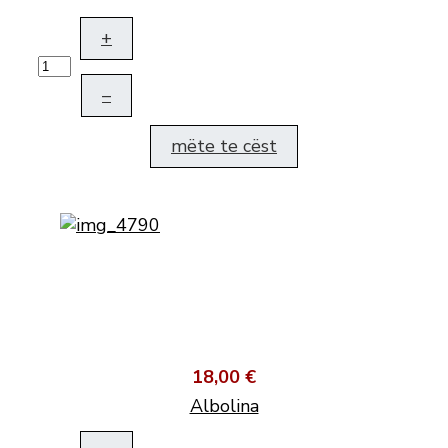
+
–
mëte te cëst
18,00 €
Albolina