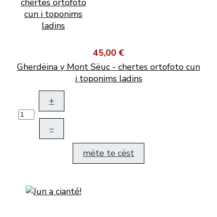
45,00 €
Gherdëina y Mont Sëuc - chertes ortofoto cun
i toponims ladins
+
–
mëte te cëst