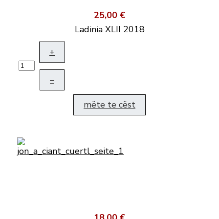
25,00 €
Ladinia XLII 2018
+
–
mëte te cëst
18,00 €