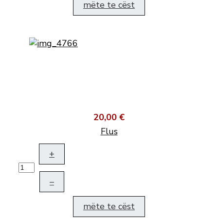
mëte te cëst
20,00 €
Flus
+
–
mëte te cëst