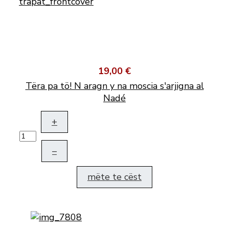
19,00 €
Tëra pa tö! N aragn y na moscia s'arjigna al
Nadé
+
–
mëte te cëst