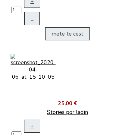
+
–
mëte te cëst
25,00 €
Stories por ladin
+