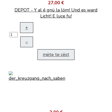
27,00 €
DEPOT - Y al é gnü la löm! Und es ward
Licht! E luce fu!
+
–
mëte te cëst