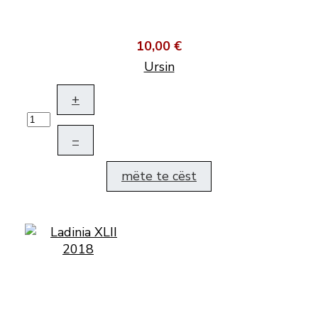
10,00 €
Ursin
+
–
mëte te cëst