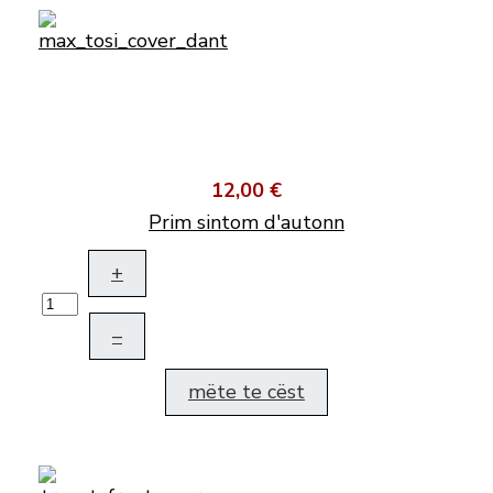
12,00 €
Prim sintom d'autonn
+
–
mëte te cëst