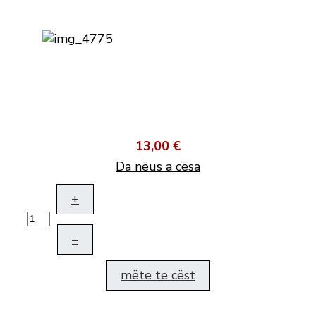
13,00 €
Da nëus a cësa
+
–
mëte te cëst