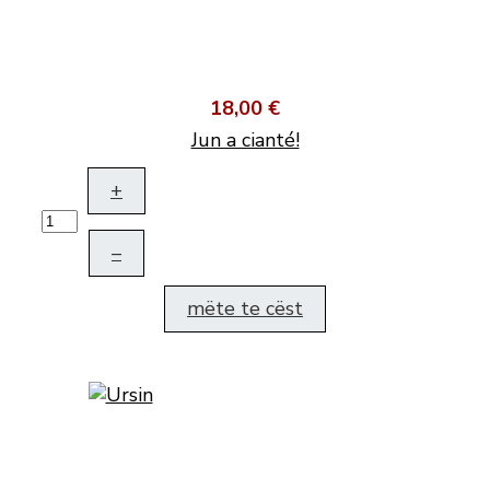
18,00 €
Jun a cianté!
+
–
mëte te cëst