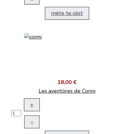
mëte te cëst
18,00 €
Les aventöres de Conni
+
–