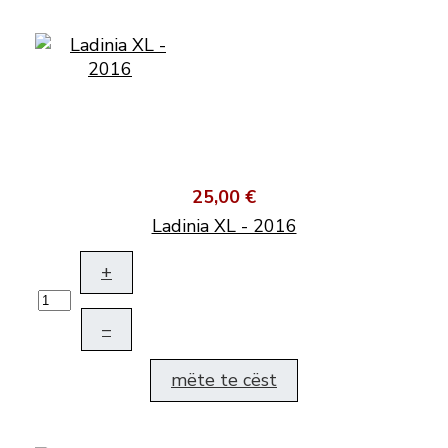
25,00 €
Ladinia XL - 2016
+
–
mëte te cëst