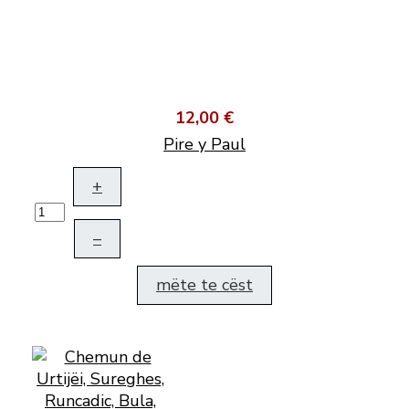
12,00 €
Pire y Paul
+
–
mëte te cëst