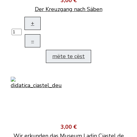
3,00 €
Der Kreuzgang nach Säben
+
–
mëte te cëst
3,00 €
Wir erkunden das Museum Ladin Ciastel de