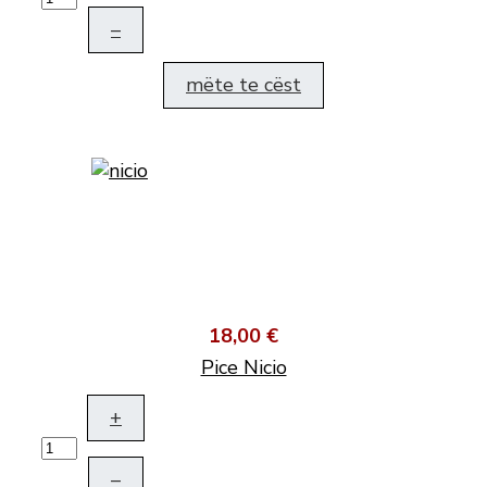
–
mëte te cëst
18,00 €
Pice Nicio
+
–