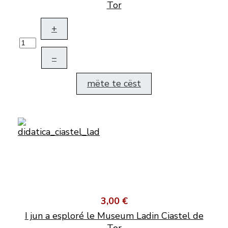
Tor
+
–
mëte te cëst
3,00 €
I jun a esploré le Museum Ladin Ciastel de