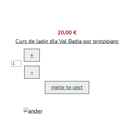
20,00 €
Curs de ladin dla Val Badia por prinzipianc
+
–
mëte te cëst