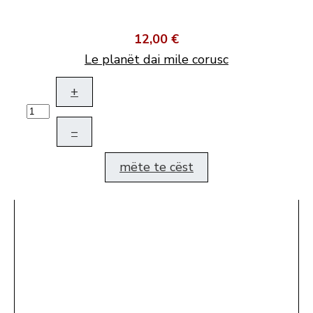
12,00 €
Le planët dai mile corusc
+
–
mëte te cëst