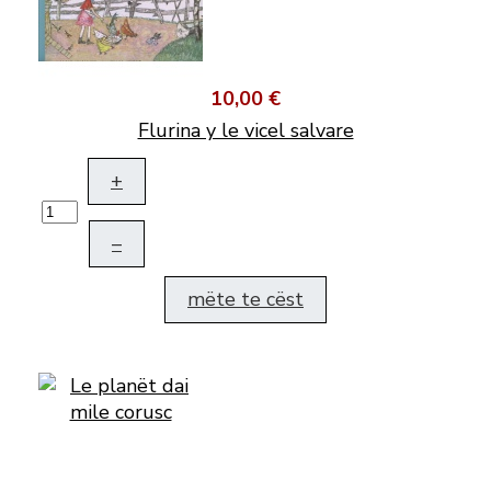
10,00 €
Flurina y le vicel salvare
+
–
mëte te cëst