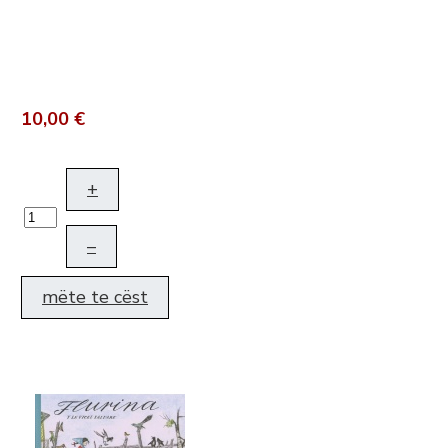
10,00 €
+
–
mëte te cëst