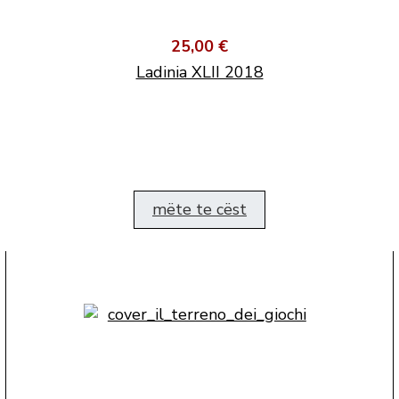
25,00 €
Ladinia XLII 2018
mëte te cëst