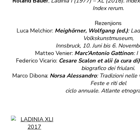
Roland Bauer
,
Ladinia I (1977) – XL (2016). Inde
Index rerum.
Rezenjions
Luca Melchior:
Meighörner, Wolfgang (ed.)
: Lad
Volkskunstmuseum,
Innsbruck, 10. Juni bis 6. Novem
Matteo Venier:
Marc’Antonio Gattinon
: 
Federico Vicario:
Cesare Scalon et alii (a cura di)
biografico dei friulani.
Marco Dibona:
Norsa Alessandro
: Tradizioni nelle
Feste e riti del
ciclo annuale. Atlante etnogra