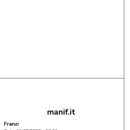
39,00 €
Gramatica dl ladin scrit dla Val Badia
mëte te cëst
manif.it
Franzi