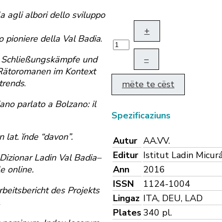
a agli albori dello sviluppo
+
o pioniere della Val Badia
.
–
,
Schließungskämpfe und
Rätoromanen im Kontext
trends
.
mëte te cëst
iano parlato a Bolzano: il
Spezificaziuns
lat. ĭnde “davon”.
Autur
AA.VV.
Editur
Istitut Ladin Micur
 Dizionar Ladin Val Badia–
Ann
2016
e online.
ISSN
1124-1004
beitsbericht des Projekts
Lingaz
ITA, DEU, LAD
.
Plates
340 pl.