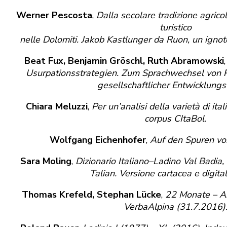
Werner Pescosta
,
Dalla secolare tradizione agricol
turistico
nelle Dolomiti. Jakob Kastlunger da Ruon, un ignot
Beat Fux, Benjamin Gröschl, Ruth Abramowski
Usurpationsstrategien. Zum Sprachwechsel von 
gesellschaftlicher Entwicklungs
Chiara Meluzzi
,
Per un’analisi della varietà di ital
corpus CItaBol.
Wolfgang Eichenhofer
,
Auf den Spuren von 
Sara Moling
,
Dizionario Italiano–Ladino Val Badia,
Talian. Versione cartacea e digital
Thomas Krefeld, Stephan Lücke
,
22 Monate – Ar
VerbaAlpina (31.7.2016)