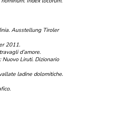
x nominum. Index locorum.
inia. Ausstellung Tiroler
ber 2011.
I travagli d’amore.
: Nuovo Liruti. Dizionario
 vallate ladine dolomitiche.
fico.