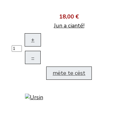
18,00 €
Jun a cianté!
+
–
mëte te cëst