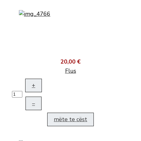
20,00 €
Flus
+
–
mëte te cëst