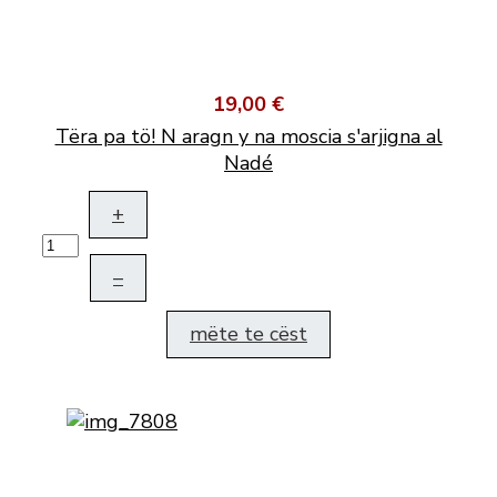
19,00 €
Tëra pa tö! N aragn y na moscia s'arjigna al
Nadé
+
–
mëte te cëst