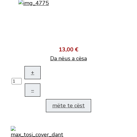
13,00 €
Da nëus a cësa
+
–
mëte te cëst