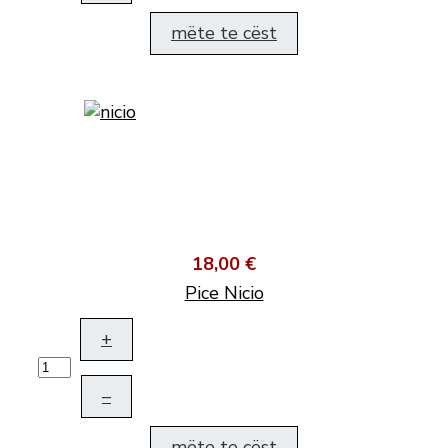
mëte te cëst
18,00 €
Pice Nicio
+
–
mëte te cëst