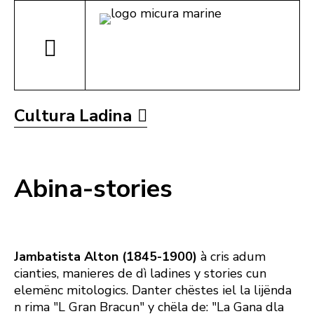
Cultura Ladina
Abina-stories
Jambatista Alton (1845-1900)
à cris adum
cianties, manieres de dì ladines y stories cun
elemënc mitologics. Danter chëstes iel la lijënda
n rima "L Gran Bracun" y chëla de: "La Gana dla