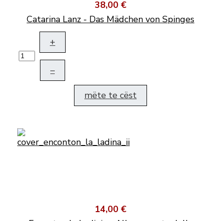
38,00 €
Catarina Lanz - Das Mädchen von Spinges
+
–
mëte te cëst
14,00 €