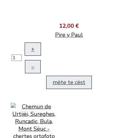
12,00 €
Pire y Paul
+
–
mëte te cëst