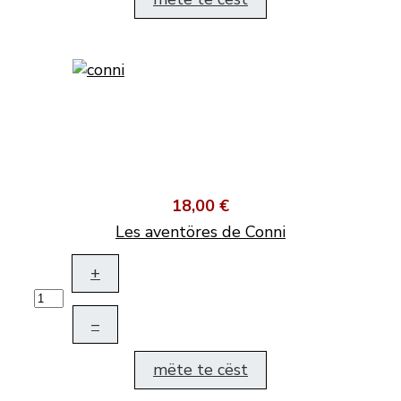
18,00 €
Les aventöres de Conni
+
–
mëte te cëst