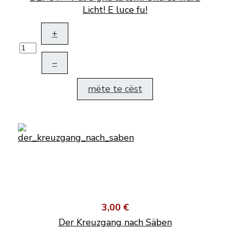
Licht! E luce fu!
+
–
mëte te cëst
3,00 €
Der Kreuzgang nach Säben