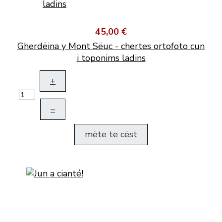
45,00 €
Gherdëina y Mont Sëuc - chertes ortofoto cun
i toponims ladins
+
–
mëte te cëst