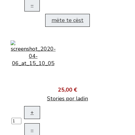
–
mëte te cëst
25,00 €
Stories por ladin
+
–