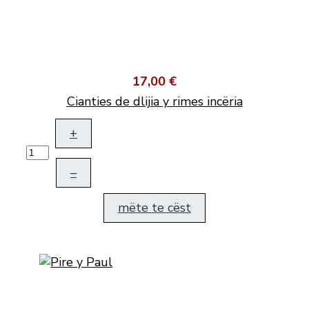
17,00 €
Cianties de dlijia y rimes incëria
+
–
mëte te cëst