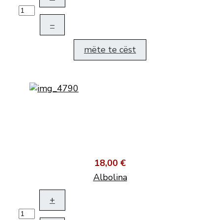
–
mëte te cëst
18,00 €
Albolina
+