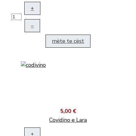
+
–
mëte te cëst
5,00 €
Covidino e Lara
+