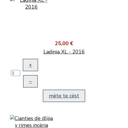
25,00 €
Ladinia XL - 2016
+
–
mëte te cëst