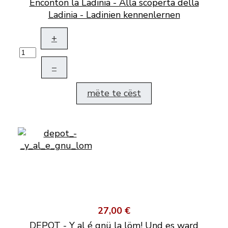
Enconton la Ladinia - Alla scoperta della
Ladinia - Ladinien kennenlernen
+
–
mëte te cëst
27,00 €
DEPOT - Y al é gnü la löm! Und es ward