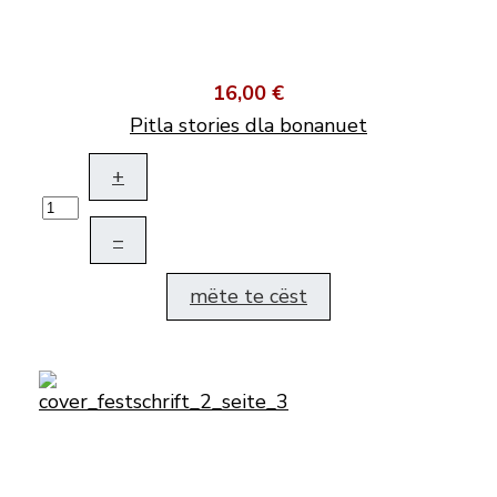
16,00 €
Pitla stories dla bonanuet
+
–
mëte te cëst