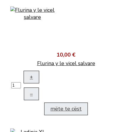
10,00 €
Flurina y le vicel salvare
+
–
mëte te cëst