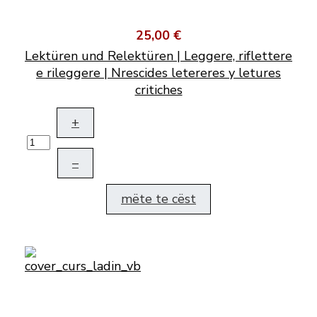
25,00 €
Lektüren und Relektüren | Leggere, riflettere
e rileggere | Nrescides letereres y letures
critiches
+
–
mëte te cëst