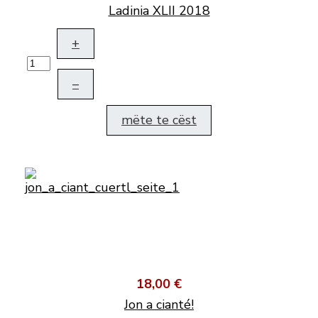
Ladinia XLII 2018
+
–
mëte te cëst
18,00 €
Jon a cianté!