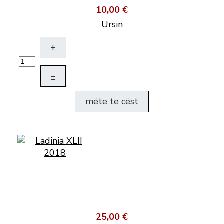
10,00 €
Ursin
+
–
mëte te cëst
25,00 €