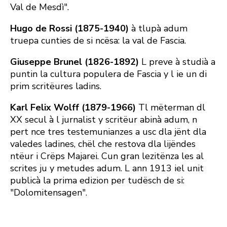
Val de Mesdì".
Hugo de Rossi (1875-1940)
à tlupà adum
truepa cunties de si ncësa: la val de Fascia.
Giuseppe Brunel (1826-1892)
L preve à studià a
puntin la cultura populera de Fascia y l ie un di
prim scritëures ladins.
Karl Felix Wolff (1879-1966)
Tl mëterman dl
XX secul à l jurnalist y scritëur abinà adum, n
pert nce tres testemunianzes a usc dla jënt dla
valedes ladines, chël che restova dla lijëndes
ntëur i Crëps Majarei. Cun gran lezitënza les al
scrites ju y metudes adum. L ann 1913 iel unit
publicà la prima edizion per tudësch de si:
"Dolomitensagen".