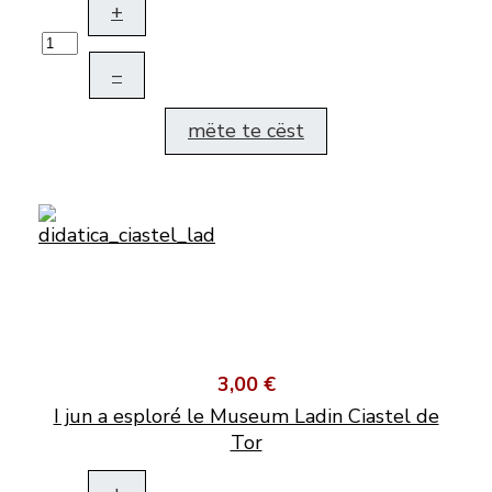
+
–
mëte te cëst
3,00 €
I jun a esploré le Museum Ladin Ciastel de
Tor