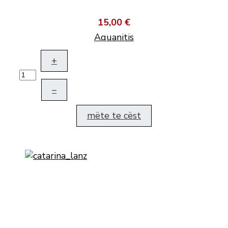
15,00 €
Aquanitis
+
–
mëte te cëst