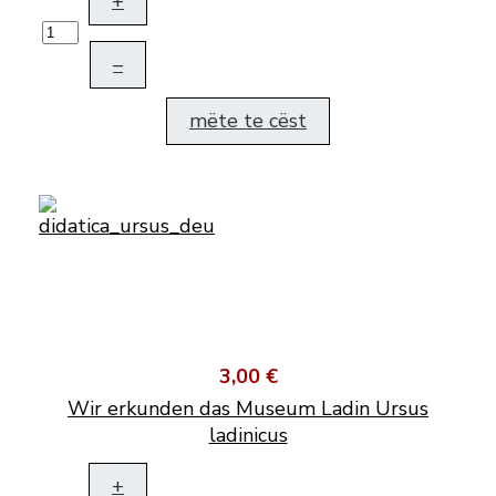
+
–
mëte te cëst
3,00 €
Wir erkunden das Museum Ladin Ursus
ladinicus
+