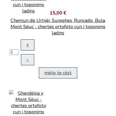
15,00 €
Chemun de Urtijëi, Sureghes, Runcadic, Bula,
Mont Sëuc - chertes ortofoto cun i toponims
ladins
+
–
mëte te cëst