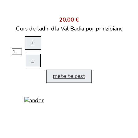
20,00 €
Curs de ladin dla Val Badia por prinzipianc
+
–
mëte te cëst