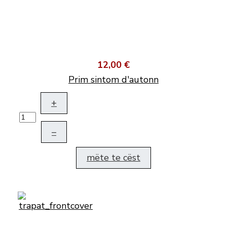
12,00 €
Prim sintom d'autonn
+
–
mëte te cëst