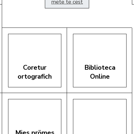
mëte te cëst
Coretur
Biblioteca
ortografich
Online
Mies prömes