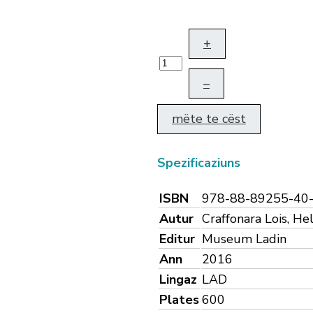
+
–
mëte te cëst
Spezificaziuns
ISBN
978-88-89255-40
Autur
Craffonara Lois, He
Editur
Museum Ladin
Ann
2016
Lingaz
LAD
Plates
600