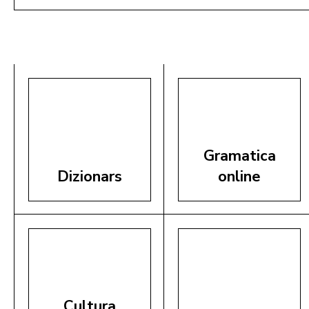
mëte te cëst
Gramatica
Dizionars
online
Cultura