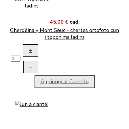
45,00 €
cad.
Gherdëina y Mont Sëuc - chertes ortofoto cun
i toponims ladins
+
–
Aggiungi al Carrello