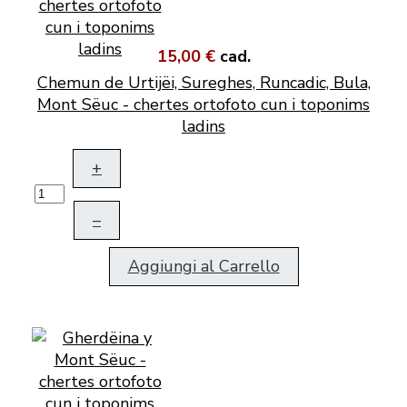
15,00 €
cad.
Chemun de Urtijëi, Sureghes, Runcadic, Bula,
Mont Sëuc - chertes ortofoto cun i toponims
ladins
+
–
Aggiungi al Carrello