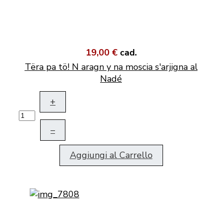
19,00 €
cad.
Tëra pa tö! N aragn y na moscia s'arjigna al
Nadé
+
–
Aggiungi al Carrello