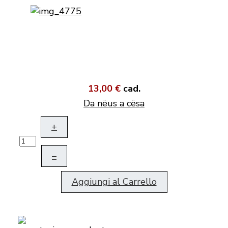
13,00 €
cad.
Da nëus a cësa
+
–
Aggiungi al Carrello