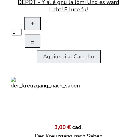
DEPOT - Y al é gnü la löm! Und es ward
Licht! E luce fu!
+
–
Aggiungi al Carrello
3,00 €
cad.
Der Kreuzgang nach Säben