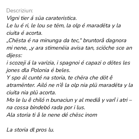
Descriziun:
Vigni tier á süa carateristica.
Le lu é ri, le lou se tëm, la olp é maradëta y la
ciuita é acorta.
„Chësta é na minunga da tec,“ bruntorâ dagnora
mi nene, „y ara stimenëia avisa tan, sciöche sce an
dijess:
i scozeji á la varizia, i spagnoi é capazi o dötes les
jones dla Polonia é beles.
Y spo ál cunté na storia, te chëra che döt ê
atramënter. Ailó ne n’ê la olp nia plü maradëta y la
ciuita nia plü acorta.
Mo le lu ê chiló n bunaciun y al mediâ y varî i atri –
na cossa bindebó rada por i lus.
Ala storia ti â le nene dé chësc inom
La storia dl pros lu.