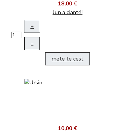
18,00 €
Jun a cianté!
+
–
mëte te cëst
10,00 €