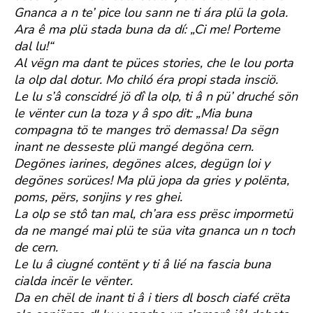
Gnanca a n te’ pice lou sann ne ti ára plü la gola.
Ara ê ma plü stada buna da dí: „Ci me! Porteme
dal lu!“
Al vëgn ma dant te püces stories, che le lou porta
la olp dal dotur. Mo chiló éra propi stada insciö.
Le lu s’â conscidré jö dî la olp, ti â n pü’ druché sön
le vënter cun la toza y â spo dit: „Mia buna
compagna tö te manges trö demassa! Da sëgn
inant ne desseste plü mangé degöna cern.
Degönes iarines, degönes alces, degügn loi y
degönes sorüces! Ma plü jopa da gries y polënta,
poms, përs, sonjins y res ghei.
La olp se stô tan mal, ch’ara ess prësc impormetü
da ne mangé mai plü te süa vita gnanca un n toch
de cern.
Le lu â ciugné contënt y ti â lié na fascia buna
cialda incër le vënter.
Da en chël de inant ti â i tiers dl bosch ciafé crëta