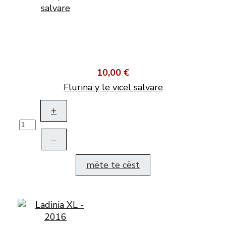
10,00 €
Flurina y le vicel salvare
+
–
mëte te cëst