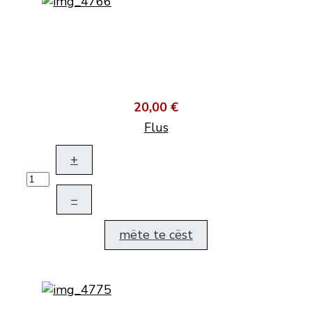
20,00 €
Flus
+
–
mëte te cëst