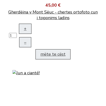
45,00 €
Gherdëina y Mont Sëuc - chertes ortofoto cun
i toponims ladins
+
–
mëte te cëst