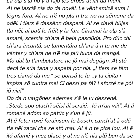
La olp s’la riô y ti fajô les erbes al ial da munt.
Al ne lasciâ nia do da novëi. Le vënt smizâ sura i
lëgns fora. Al ne n’ê no plü n tru, no na sëmena da
odëi. I tiers ê dassënn desperá. Ai se ciavâ büjes
tla nëi, ai patî le frëit y la fan. Cinamai la olp s’â
amaré, scemia ch’ara ê bela pasciüda. Pro düc chi
ch’ara incuntâ, se lamentâra ch’ara â n te me de
vënter y ch’ara ne n’ê nia plü buna da mangé.
Mo dal lu t’ambulatore ne jô mai degügn. Al stô
decá te süa tana y aspetâ por nia. „I tiers se tëm
tres ciamó da me,“ se ponsâ le lu, „y la ciuita i
impiza sö cuntra me! Ci dessi pa fá? I sforzé ne pói
iö nia!“
Do da n valgönes edemes s’â le lu dessené.
„Stede spo olach’i sëis! âl scraié. „Iö m’un vá!“. Al â
romené adöm so patüc y s’un ê jü.
Al ê feter rové forainsom le bosch, canch’al â odü
tla nëi zacai che se stô mal. Al ê n te pice lou. Al ê
iló afamé y mez dlacé y al ne n’ê nia plü bun da se