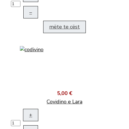
–
mëte te cëst
5,00 €
Covidino e Lara
+