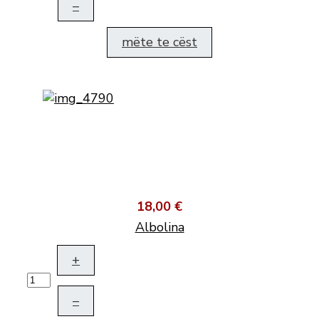
–
mëte te cëst
18,00 €
Albolina
+
–