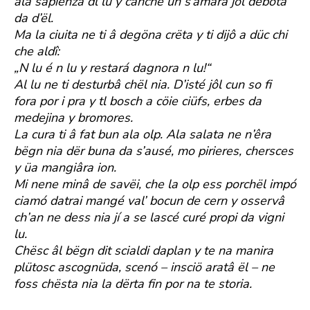
ala sapiënza dl lu y canche un s’amarâ jôl debota
da d’ël.
Ma la ciuita ne ti â degöna crëta y ti dijô a düc chi
che aldî:
„N lu é n lu y restará dagnora n lu!“
Al lu ne ti desturbâ chël nia. D’isté jôl cun so fi
fora por i pra y tl bosch a cöie ciüfs, erbes da
medejina y bromores.
La cura ti â fat bun ala olp. Ala salata ne n’êra
bëgn nia dër buna da s’ausé, mo pirieres, chersces
y üa mangiâra ion.
Mi nene minâ de savëi, che la olp ess porchël impó
ciamó datrai mangé val’ bocun de cern y osservâ
ch’an ne dess nia jí a se lascé curé propi da vigni
lu.
Chësc âl bëgn dit scialdi daplan y te na manira
plütosc ascognüda, scenó – insciö aratâ ël – ne
foss chësta nia la dërta fin por na te storia.