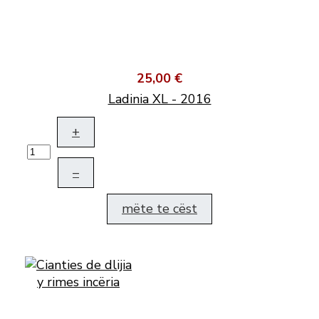
25,00 €
Ladinia XL - 2016
+
–
mëte te cëst