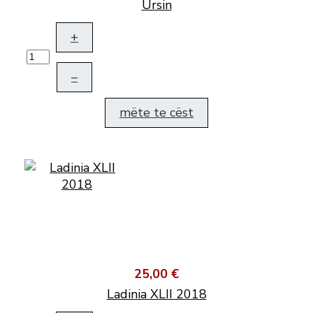
Ursin
+
–
mëte te cëst
25,00 €
Ladinia XLII 2018