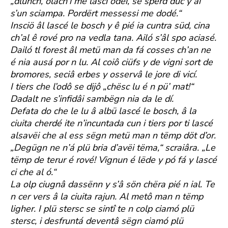
„dlunch, olach’i me lasci odëi, se sperd düc y ai
s’un sciampa. Pordërt messessi me dodé.“
Insciö âl lascé le bosch y ê pié ia cuntra süd, cina
ch’al ê rové pro na vedla tana. Ailó s’âl spo aciasé.
Dailó tl forest âl metü man da fá cosses ch’an ne
é nia ausá por n lu. Al coiô ciüfs y de vigni sort de
bromores, seciâ erbes y osservâ le jore di vicí.
I tiers che l’odô se dijô „chësc lu é n pü’ mat!“
Dadalt ne s’infidâi sambëgn nia da le dí.
Defata do che le lu â albü lascé le bosch, â la
ciuita cherdé ite n’incuntada cun i tiers por ti lascé
alsavëi che al ess sëgn metü man n tëmp döt d’or.
„Degügn ne n’á plü bria d’avëi tëma,“ scraiâra. „Le
tëmp de terur é rové! Vignun é lëde y pó fá y lascé
ci che al ó.“
La olp ciugnâ dassënn y s’â sön chëra pié n ial. Te
n cer vers â la ciuita rajun. Al metô man n tëmp
ligher. I plü stersc se sintî te n colp ciamó plü
stersc, i desfruntá deventâ sëgn ciamó plü