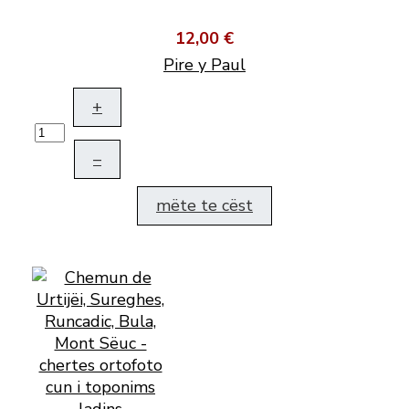
12,00 €
Pire y Paul
+
–
mëte te cëst