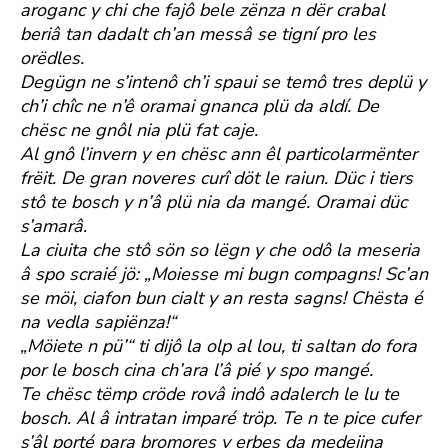
aroganc y chi che fajô bele zënza n dër crabal
beriâ tan dadalt ch’an messâ se tigní pro les
orëdles.
Degügn ne s’intenô ch’i spaui se temô tres deplü y
ch’i chîc ne n’ê oramai gnanca plü da aldí. De
chësc ne gnôl nia plü fat caje.
Al gnô l’invern y en chësc ann êl particolarmënter
frëit. De gran noveres curî döt le raiun. Düc i tiers
stô te bosch y n’â plü nia da mangé. Oramai düc
s’amarâ.
La ciuita che stô sön so lëgn y che odô la meseria
â spo scraié jö: „Moiesse mi bugn compagns! Sc’an
se möi, ciafon bun cialt y an resta sagns! Chësta é
na vedla sapiënza!“
„Möiete n pü’“ ti dijô la olp al lou, ti saltan do fora
por le bosch cina ch’ara l’â pié y spo mangé.
Te chësc tëmp cröde rovâ indô adalerch le lu te
bosch. Al â intratan imparé tröp. Te n te pice cufer
s’âl porté para bromores y erbes da medejina