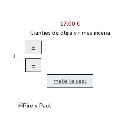
17,00 €
Cianties de dlijia y rimes incëria
+
–
mëte te cëst