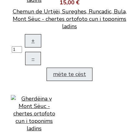
15,00 €
Chemun de Urtijëi, Sureghes, Runcadic, Bula,
Mont Sëuc - chertes ortofoto cun i toponims
ladins
+
–
mëte te cëst