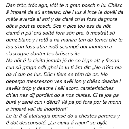
Dan tröc, tröc agn, viôl te n gran bosch n lu. Chësc
â imparé da sü antenac, che i lus á ince le dovëi da
mëte averda ai atri y da ciaré ch’al foss dagnora
döt a post te bosch. Sce n pice lou ess de nöt
ciamó n pü’ orü salté fora sön pre, ti mostrâl sü
dënz blanc y i rotâ a na manira tan da temëi che le
lou s’un foss atira indô sciampé döt inunföm a
s’ascogne danter les brüsces ite.
Na nöt ê la ciuita jorada jö de so lëgn alt y fissan
cun sü gragn edli ghei le lu ti âra dit: „Ne n’éra nia
da rí cun os lus. Düc i tiers se tëm da os. Mo
deperpo messesson ves avëi ion y chësc deache i
savëis tröp y deache i sëi acorc, carateristiches
ch’an nes dij pordërt do a nos ciuites. Ci te joa pa
buré y zané cun i dënz? Vá pa pö fora por le monn
a imparé val’ de indortöra!“
Le lu â dî alalungia ponsé do a chëstes parores y
ê döt desconsolé. „La ciuita á rajun“ se dijôl,