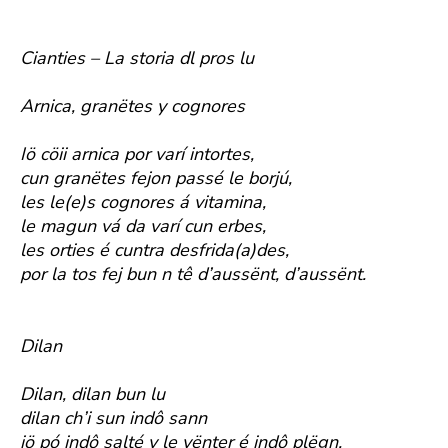
Cianties – La storia dl pros lu
Arnica, granëtes y cognores
Iö cöii arnica por varí intortes,
cun granëtes fejon passé le borjú,
les le(e)s cognores á vitamina,
le magun vá da varí cun erbes,
les orties é cuntra desfrida(a)des,
por la tos fej bun n tê d’aussënt, d’aussënt.
Dilan
Dilan, dilan bun lu
dilan ch’i sun indô sann
iö pó indô salté y le vënter é indô plëgn.