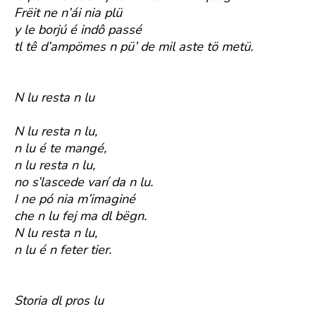
Frëit ne n’ái nia plü
y le borjú é indô passé
tl tê d’ampömes n pü’ de mil aste tö metü.
N lu resta n lu
N lu resta n lu,
n lu é te mangé,
n lu resta n lu,
no s’lascede varí da n lu.
I ne pó nia m’imaginé
che n lu fej ma dl bëgn.
N lu resta n lu,
n lu é n feter tier.
Storia dl pros lu