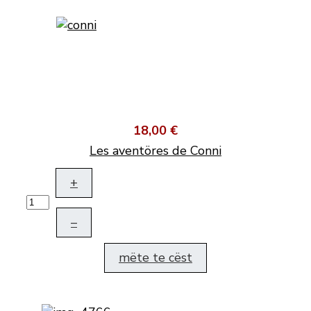
18,00 €
Les aventöres de Conni
+
–
mëte te cëst