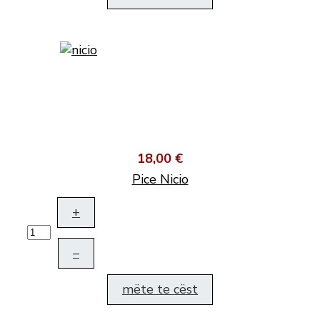
18,00 €
Pice Nicio
+
–
mëte te cëst