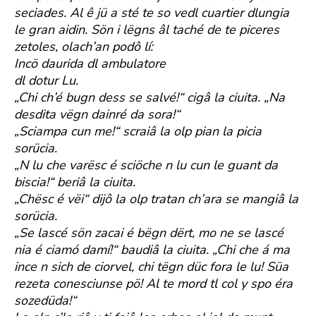
seciades. Al ê jü a sté te so vedl cuartier dlungia
le gran aidin. Sön i lëgns âl taché de te piceres
zetoles, olach’an podô lí:
Incö daurida dl ambulatore
dl dotur Lu.
„Chi ch’é bugn dess se salvé!“ cigâ la ciuita. „Na
desdita vëgn dainré da sora!“
„Sciampa cun me!“ scraiâ la olp pian la picia
sorücia.
„N lu che varësc é sciöche n lu cun le guant da
biscia!“ beriâ la ciuita.
„Chësc é vëi“ dijô la olp tratan ch’ara se mangiâ la
sorücia.
„Se lascé sön zacai é bëgn dërt, mo ne se lascé
nia é ciamó damí!“ baudiâ la ciuita. „Chi che á ma
ince n sich de ciorvel, chi tëgn düc fora le lu! Süa
rezeta conesciunse pö! Al te mord tl col y spo éra
sozedüda!“