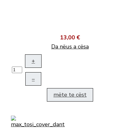
13,00 €
Da nëus a cësa
+
–
mëte te cëst