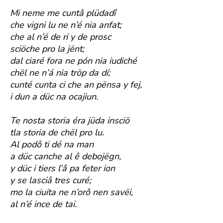
Mi neme me cuntâ plüdadî
che vigni lu ne n’é nia anfat;
che al n’é de ri y de prosc
sciöche pro la jënt;
dal ciaré fora ne pón nia iudiché
chël ne n’á nia tröp da dí;
cunté cunta ci che an pënsa y fej,
i dun a düc na ocajiun.
Te nosta storia éra jüda insciö
tla storia de chël pro lu.
Al podô ti dé na man
a düc canche al ê debojëgn,
y düc i tiers l’â pa feter ion
y se lasciâ tres curé;
mo la ciuita ne n’orô nen savëi,
al n’é ince de tai.