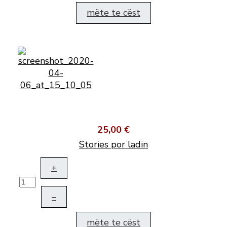
mëte te cëst
25,00 €
Stories por ladin
+
–
mëte te cëst