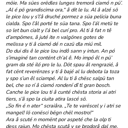
möie. Ma sües orëdles lunges tremorâ ciamó n pü’.
„Al é pö grandiscima ora,“ â dit le lu. Al â alzé sö
le pice lou y s’l’â druché pormez a süa pelicia buna
cialda. Spo l’âl porté te süa tana. Spo l’ál metü te
so let bun cialt y l’á bel curí pro. Al ti â fat n tê
d’ampömes, â juté ite n valgönes gotes de
melissa y ti â ciamó dé n cazü dla miú mil.
Do dui dis ê le pice lou indô sann y intun. An pó
s’imaginé tan contënt ch’al ê. Mo impó êl n pü’
gram da sté iló pro le lu. Döt spau âl rengrazié, â
fat cënt reverënzes y ti â bajé al lu debota la toza
y spo s’un êl sciampé. Al lu ti â chësc salpü tan
bel, che so rí â ciamó rondení dî tl gran bosch.
Canche le pice lou ti â cunté chësta storia ai atri
tiers, s’â spo la ciuita atira lascé sö.
„So fin é n ater“ scraiâra. „Te te varëscel y i atri se
mangel! Iö conësci bëgn chël mostro!“
Ara â scuté n momënt por aspeté che la olp ti
dess rajun. Mo chësta scutâ y se brodorâ dal me.