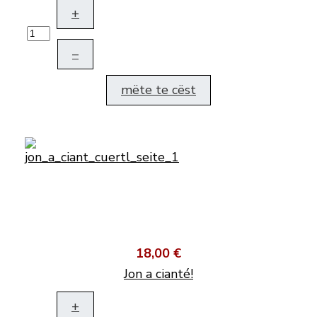
+
–
mëte te cëst
18,00 €
Jon a cianté!
+