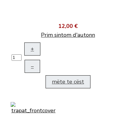
12,00 €
Prim sintom d'autonn
+
–
mëte te cëst