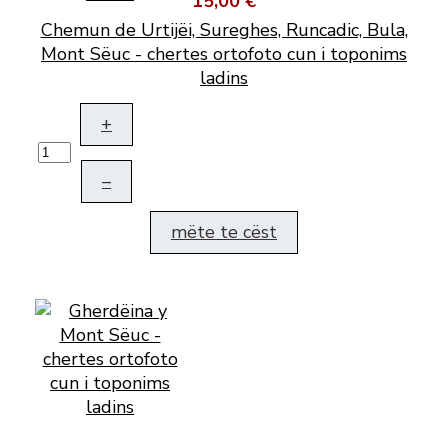
15,00 €
Chemun de Urtijëi, Sureghes, Runcadic, Bula,
Mont Sëuc - chertes ortofoto cun i toponims
ladins
+
–
mëte te cëst