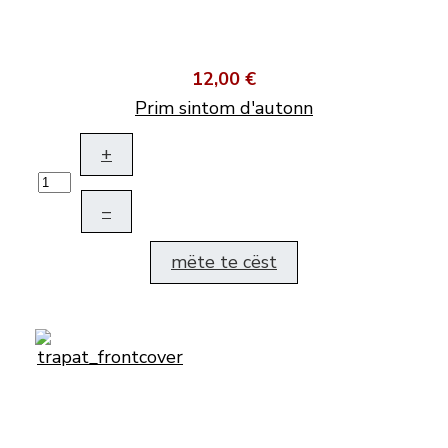
12,00 €
Prim sintom d'autonn
+
–
mëte te cëst