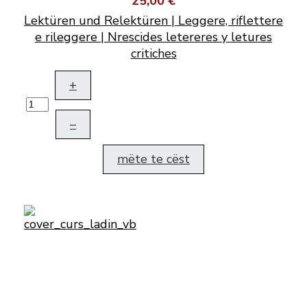
25,00 €
Lektüren und Relektüren | Leggere, riflettere
e rileggere | Nrescides letereres y letures
critiches
+
–
mëte te cëst