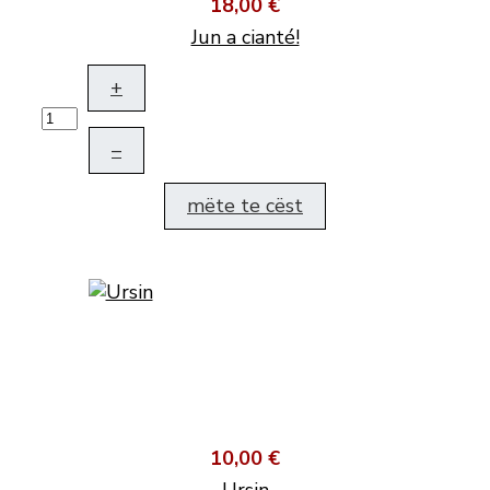
18,00 €
Jun a cianté!
+
–
mëte te cëst
10,00 €