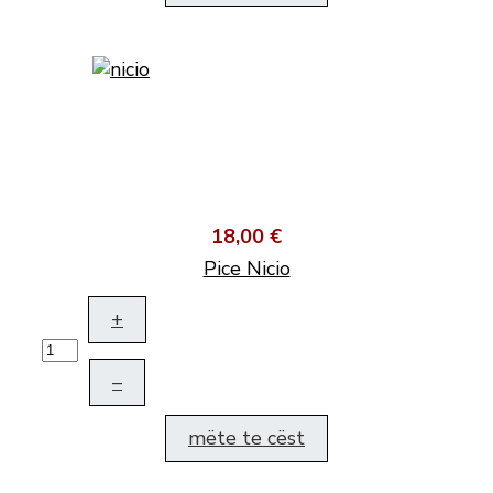
18,00 €
Pice Nicio
+
–
mëte te cëst