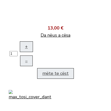
13,00 €
Da nëus a cësa
+
–
mëte te cëst