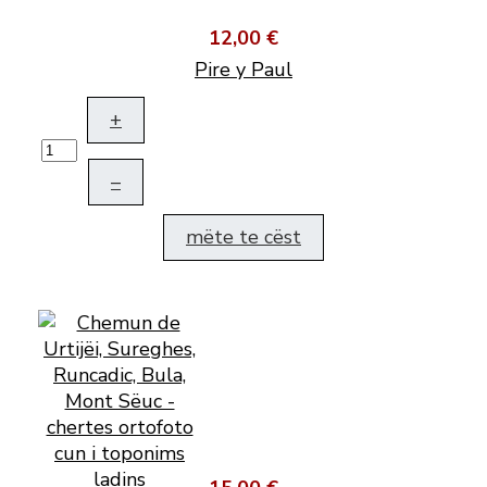
12,00 €
Pire y Paul
+
–
mëte te cëst