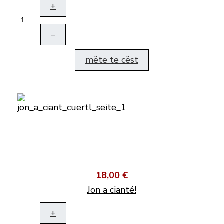
+
–
mëte te cëst
18,00 €
Jon a cianté!
+