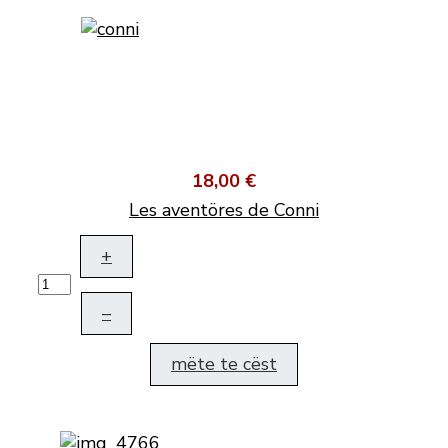
18,00 €
Les aventöres de Conni
+
–
mëte te cëst