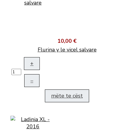
10,00 €
Flurina y le vicel salvare
+
–
mëte te cëst