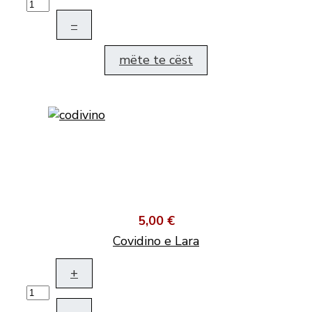
–
mëte te cëst
5,00 €
Covidino e Lara
+