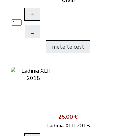
Ursin
+
–
mëte te cëst
25,00 €
Ladinia XLII 2018