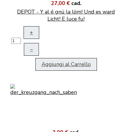
27,00 €
cad.
DEPOT - Y al é gnü la löm! Und es ward
Licht! E luce fu!
+
–
Aggiungi al Carrello