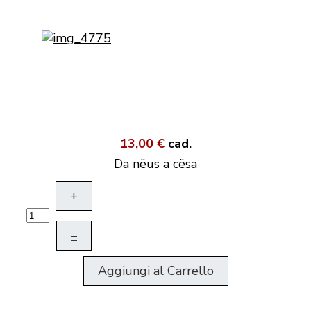
13,00 €
cad.
Da nëus a cësa
+
–
Aggiungi al Carrello