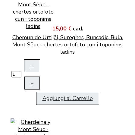
15,00 €
cad.
Chemun de Urtijëi, Sureghes, Runcadic, Bula,
Mont Sëuc - chertes ortofoto cun i toponims
ladins
+
–
Aggiungi al Carrello