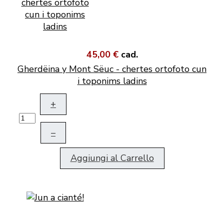
45,00 €
cad.
Gherdëina y Mont Sëuc - chertes ortofoto cun
i toponims ladins
+
–
Aggiungi al Carrello