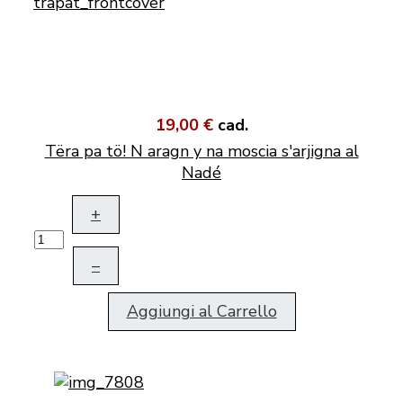
19,00 €
cad.
Tëra pa tö! N aragn y na moscia s'arjigna al
Nadé
+
–
Aggiungi al Carrello