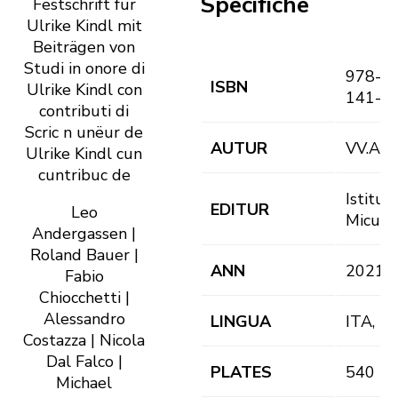
Specifiche
Festschrift für
Ulrike Kindl mit
Beiträgen von
Studi in onore di
978-8
ISBN
Ulrike Kindl con
141-3
contributi di
Scric n unëur de
AUTUR
VV.AA.
Ulrike Kindl cun
cuntribuc de
Istitut
EDITUR
Leo
Micurá
Andergassen |
Roland Bauer |
ANN
2021
Fabio
Chiocchetti |
Alessandro
LINGUA
ITA, D
Costazza | Nicola
Dal Falco |
PLATES
540
Michael