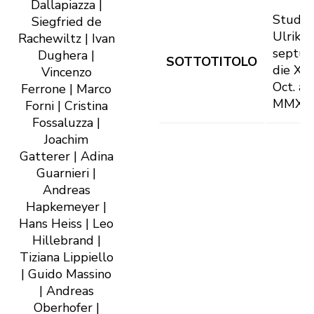
Dallapiazza |
Studia 
Siegfried de
Ulrike 
Rachewiltz | Ivan
septua
Dughera |
SOTTOTITOLO
die XV
Vincenzo
Oct. an
Ferrone | Marco
MMXXI 
Forni | Cristina
Fossaluzza |
Joachim
Gatterer | Adina
Guarnieri |
Andreas
Hapkemeyer |
Hans Heiss | Leo
Hillebrand |
Tiziana Lippiello
| Guido Massino
| Andreas
Oberhofer |