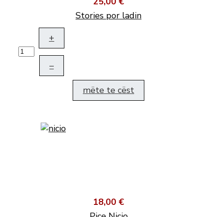
25,00 €
Stories por ladin
+
–
mëte te cëst
18,00 €
Pice Nicio