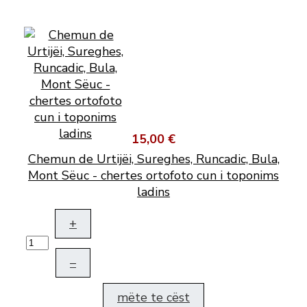
15,00 €
Chemun de Urtijëi, Sureghes, Runcadic, Bula,
Mont Sëuc - chertes ortofoto cun i toponims
ladins
+
–
mëte te cëst