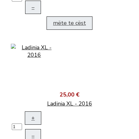
–
mëte te cëst
25,00 €
Ladinia XL - 2016
+
–