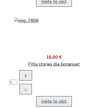
mëte te cëst
16,00 €
Pitla stories dla bonanuet
+
–
mëte te cëst