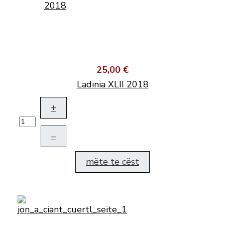
25,00 €
Ladinia XLII 2018
+
–
mëte te cëst