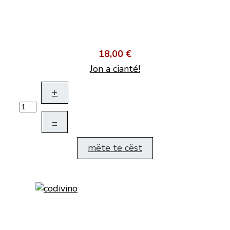
18,00 €
Jon a cianté!
+
–
mëte te cëst