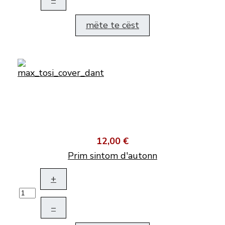
mëte te cëst
12,00 €
Prim sintom d'autonn
+
–