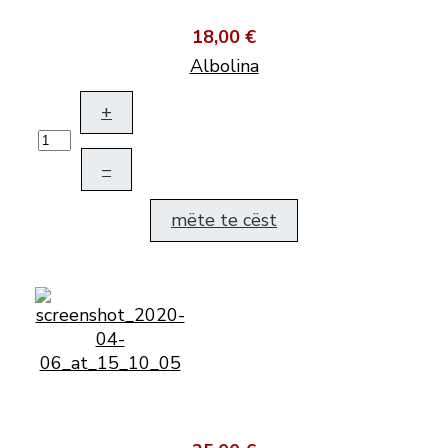
18,00 €
Albolina
+
–
mëte te cëst