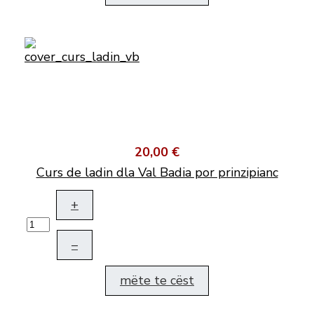
20,00 €
Curs de ladin dla Val Badia por prinzipianc
+
–
mëte te cëst