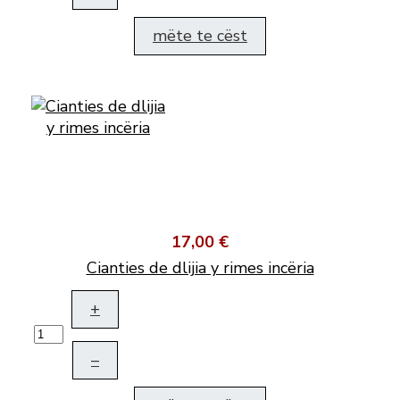
mëte te cëst
17,00 €
Cianties de dlijia y rimes incëria
+
–