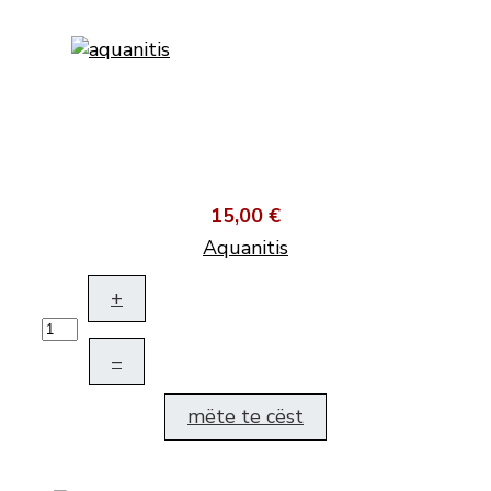
15,00 €
Aquanitis
+
–
mëte te cëst