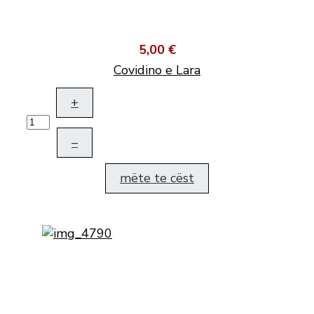
5,00 €
Covidino e Lara
+
–
mëte te cëst