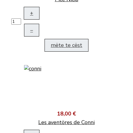
+
–
mëte te cëst
18,00 €
Les aventöres de Conni