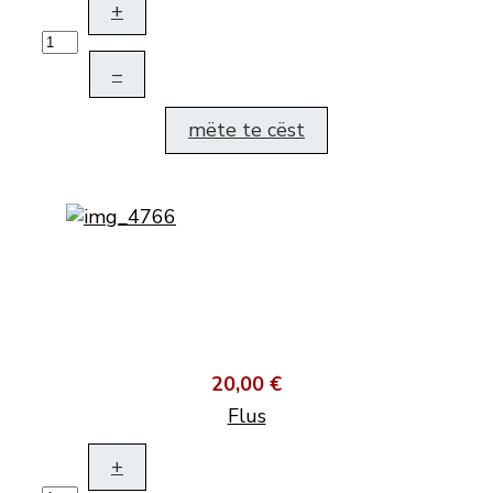
+
–
mëte te cëst
20,00 €
Flus
+