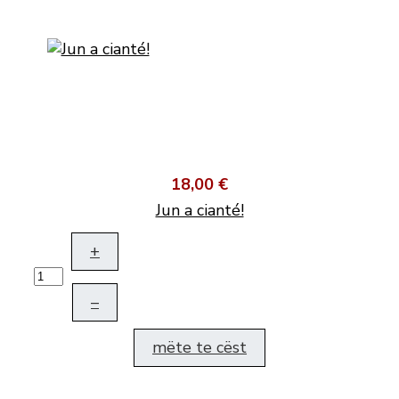
18,00 €
Jun a cianté!
+
–
mëte te cëst