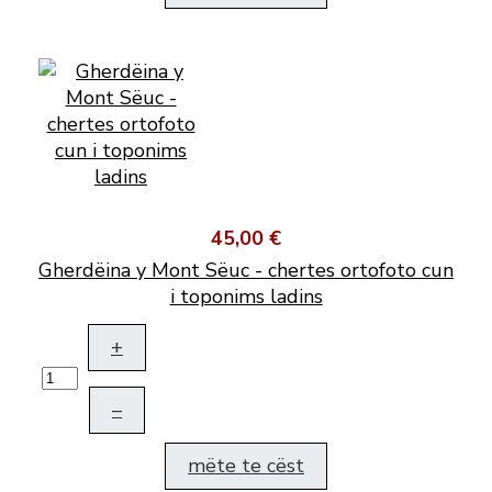
45,00 €
Gherdëina y Mont Sëuc - chertes ortofoto cun
i toponims ladins
+
–
mëte te cëst