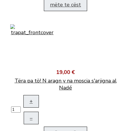
mëte te cëst
19,00 €
Tëra pa tö! N aragn y na moscia s'arjigna al
Nadé
+
–