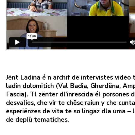
Jënt Ladina
é n archif de intervistes video t
ladin dolomitich (Val Badia, Gherdëna, Am
Fascia). Tl zënter dl'inrescida él porsones 
desvalies, che vir te chësc raiun y che cunt
esperiënzes de vita te so lingaz dla uma – l
de deplü tematiches.