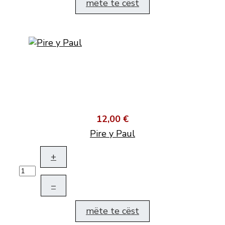
mëte te cëst
12,00 €
Pire y Paul
+
–
mëte te cëst