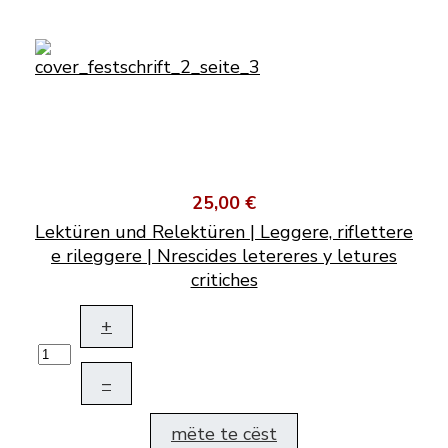
25,00 €
Lektüren und Relektüren | Leggere, riflettere
e rileggere | Nrescides letereres y letures
critiches
+
–
mëte te cëst