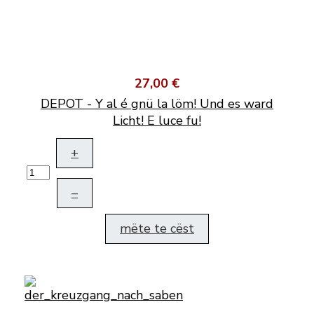
27,00 €
DEPOT - Y al é gnü la löm! Und es ward
Licht! E luce fu!
+
–
mëte te cëst