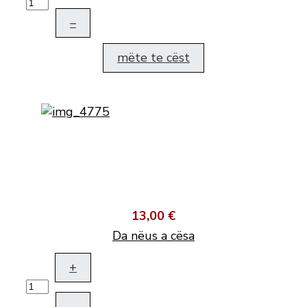
–
mëte te cëst
13,00 €
Da nëus a cësa
+
–