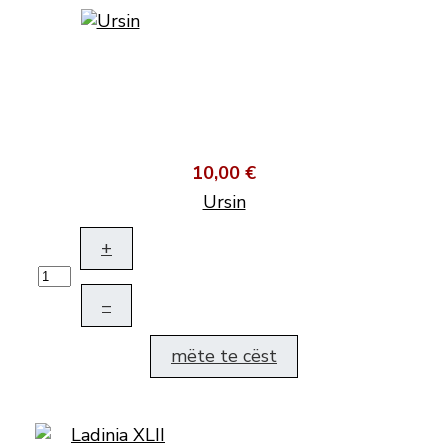
10,00 €
Ursin
+
–
mëte te cëst