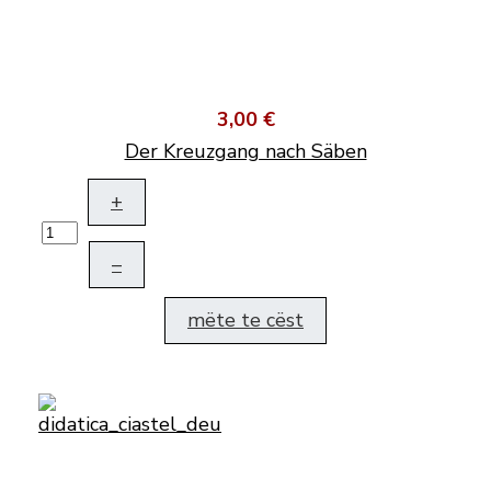
3,00 €
Der Kreuzgang nach Säben
+
–
mëte te cëst