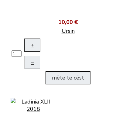
10,00 €
Ursin
+
–
mëte te cëst