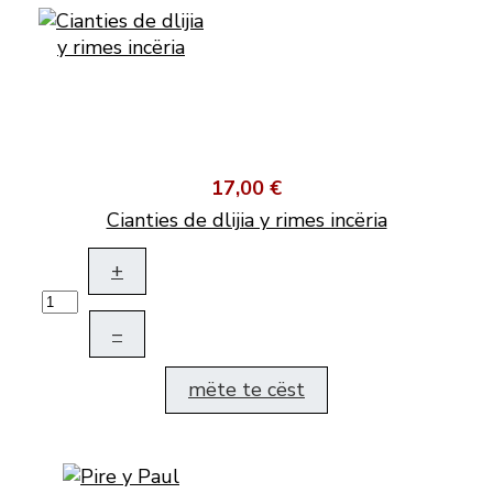
17,00 €
Cianties de dlijia y rimes incëria
+
–
mëte te cëst