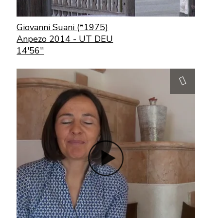
Giovanni Suani (*1975)
Anpezo 2014 - UT DEU
14'56''