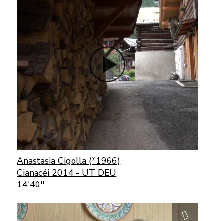
Anastasia Cigolla (*1966)
Cianacéi 2014 - UT DEU
14'40''