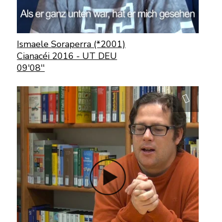
Ismaele Soraperra (*2001)
Cianacéi 2016 - UT DEU
09'08''