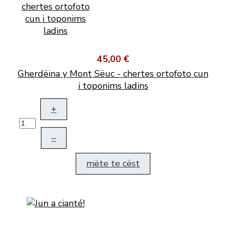
45,00 €
Gherdëina y Mont Sëuc - chertes ortofoto cun
i toponims ladins
+
–
mëte te cëst