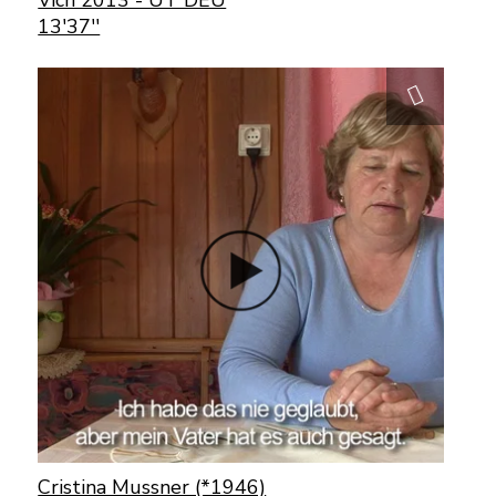
13'37''
Cristina Mussner (*1946)