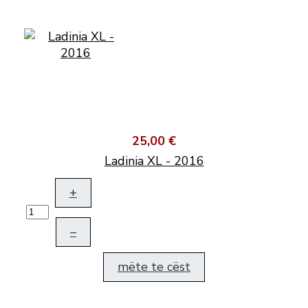
25,00 €
Ladinia XL - 2016
+
–
mëte te cëst