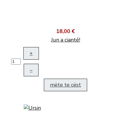
18,00 €
Jun a cianté!
+
–
mëte te cëst