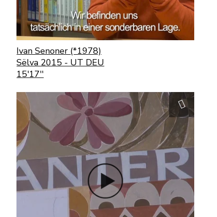
Ivan Senoner (*1978)
Sëlva 2015 - UT DEU
15'17''