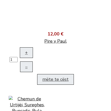
12,00 €
Pire y Paul
+
–
mëte te cëst