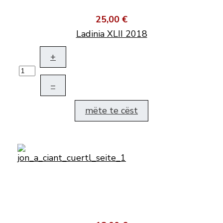
25,00 €
Ladinia XLII 2018
+
–
mëte te cëst