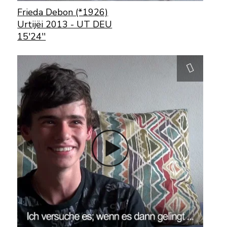
Frieda Debon (*1926)
Urtijëi 2013 - UT DEU
15'24''