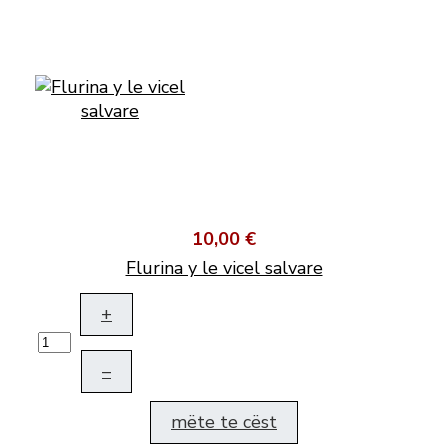
10,00 €
Flurina y le vicel salvare
+
–
mëte te cëst