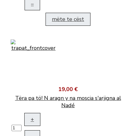
–
mëte te cëst
19,00 €
Tëra pa tö! N aragn y na moscia s'arjigna al
Nadé
+