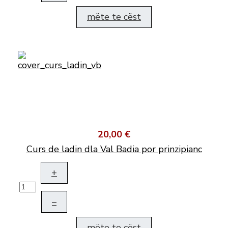
mëte te cëst
20,00 €
Curs de ladin dla Val Badia por prinzipianc
+
–
mëte te cëst