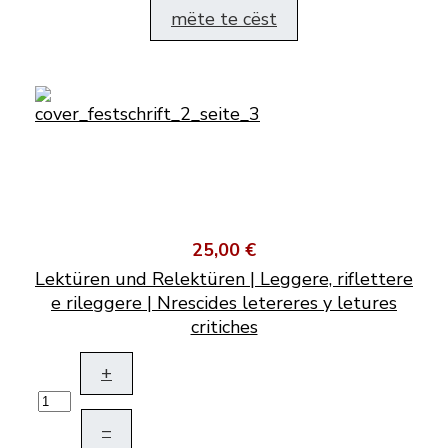
mëte te cëst
25,00 €
Lektüren und Relektüren | Leggere, riflettere
e rileggere | Nrescides letereres y letures
critiches
+
–