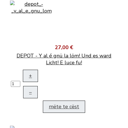
27,00 €
DEPOT - Y al é gnü la löm! Und es ward
Licht! E luce fu!
+
–
mëte te cëst