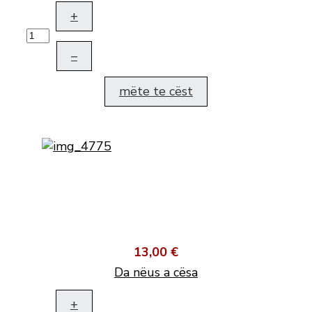
+
–
mëte te cëst
13,00 €
Da nëus a cësa
+