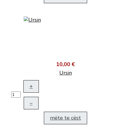
10,00 €
Ursin
+
–
mëte te cëst