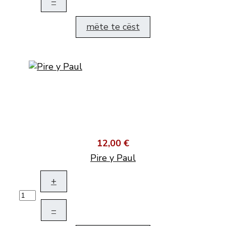
–
mëte te cëst
12,00 €
Pire y Paul
+
–