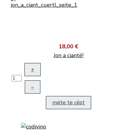
18,00 €
Jon a cianté!
+
–
mëte te cëst