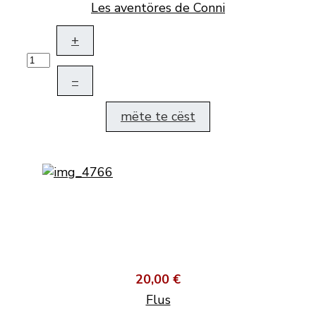
Les aventöres de Conni
+
–
mëte te cëst
20,00 €
Flus