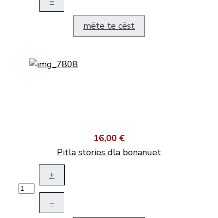
–
mëte te cëst
16,00 €
Pitla stories dla bonanuet
+
–