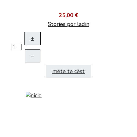
25,00 €
Stories por ladin
+
–
mëte te cëst