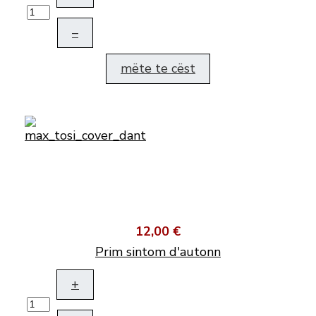
–
mëte te cëst
12,00 €
Prim sintom d'autonn
+