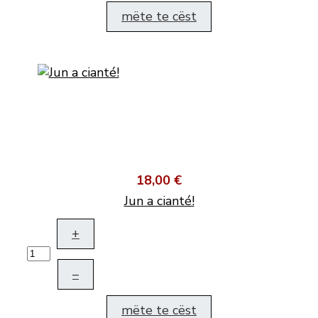
mëte te cëst
18,00 €
Jun a cianté!
+
–
mëte te cëst