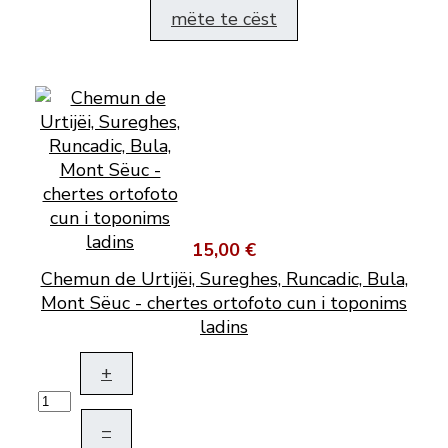
mëte te cëst
15,00 €
Chemun de Urtijëi, Sureghes, Runcadic, Bula,
Mont Sëuc - chertes ortofoto cun i toponims
ladins
+
–