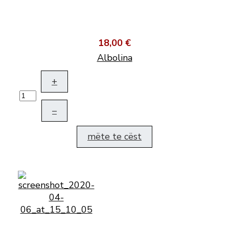
18,00 €
Albolina
+
–
mëte te cëst