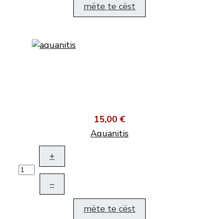
mëte te cëst
15,00 €
Aquanitis
+
–
mëte te cëst