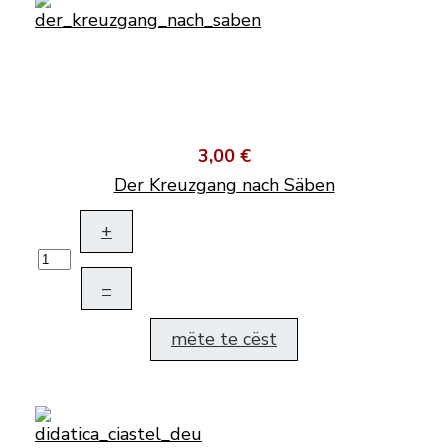
3,00 €
Der Kreuzgang nach Säben
+
–
mëte te cëst