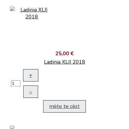
25,00 €
Ladinia XLII 2018
+
–
mëte te cëst