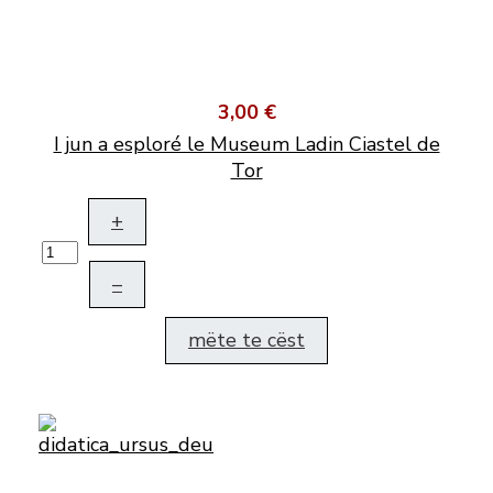
3,00 €
I jun a esploré le Museum Ladin Ciastel de
Tor
+
–
mëte te cëst