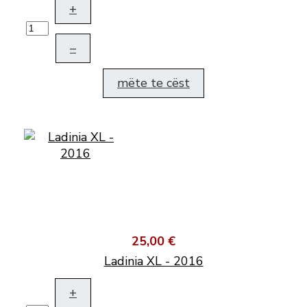
+
–
mëte te cëst
25,00 €
Ladinia XL - 2016
+