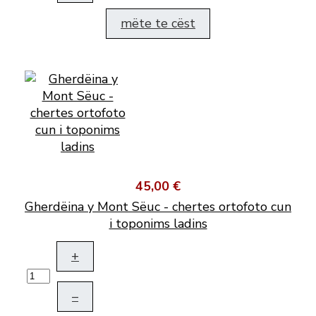
mëte te cëst
45,00 €
Gherdëina y Mont Sëuc - chertes ortofoto cun
i toponims ladins
+
–