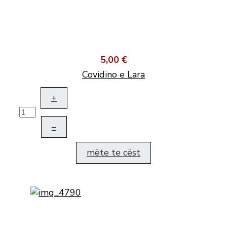
5,00 €
Covidino e Lara
+
–
mëte te cëst