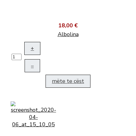
18,00 €
Albolina
+
–
mëte te cëst