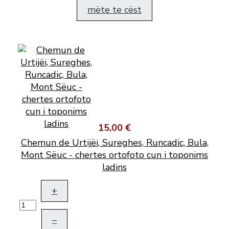
mëte te cëst
15,00 €
Chemun de Urtijëi, Sureghes, Runcadic, Bula,
Mont Sëuc - chertes ortofoto cun i toponims
ladins
+
–