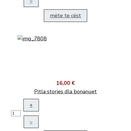
–
mëte te cëst
16,00 €
Pitla stories dla bonanuet
+
–