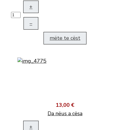
+
–
mëte te cëst
13,00 €
Da nëus a cësa
+