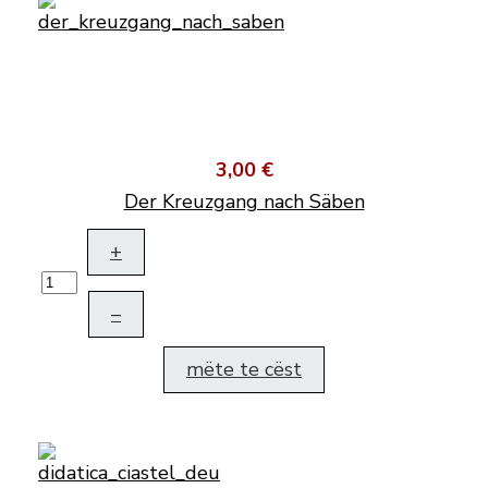
3,00 €
Der Kreuzgang nach Säben
+
–
mëte te cëst