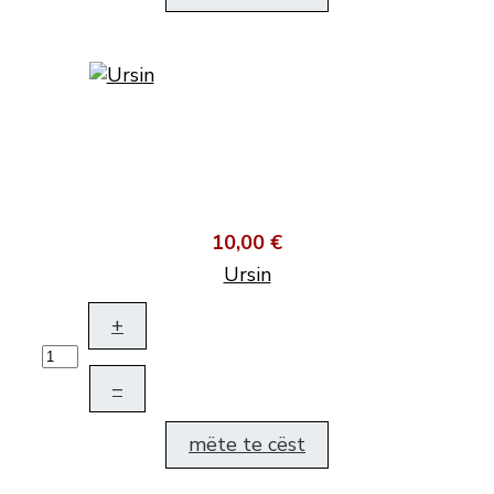
10,00 €
Ursin
+
–
mëte te cëst