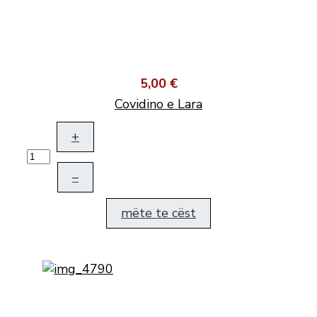
5,00 €
Covidino e Lara
+
–
mëte te cëst