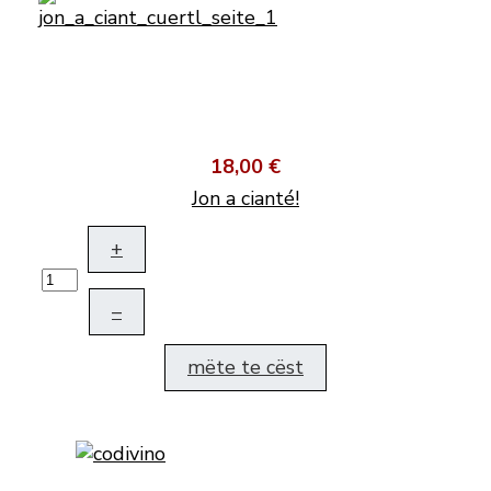
18,00 €
Jon a cianté!
+
–
mëte te cëst