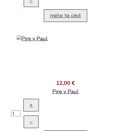
–
mëte te cëst
12,00 €
Pire y Paul
+
–