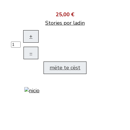
25,00 €
Stories por ladin
+
–
mëte te cëst