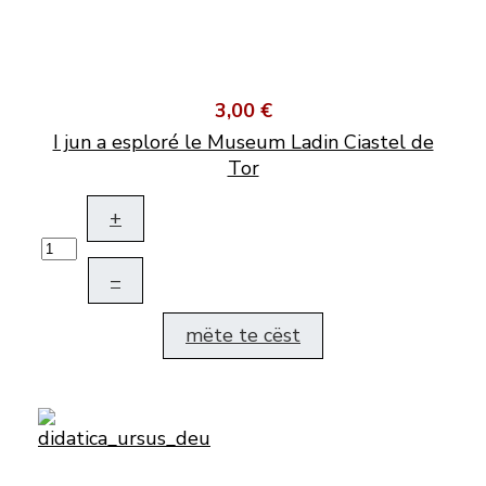
3,00 €
I jun a esploré le Museum Ladin Ciastel de
Tor
+
–
mëte te cëst