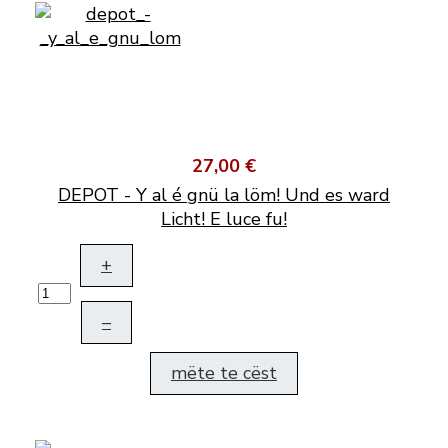
27,00 €
DEPOT - Y al é gnü la löm! Und es ward
Licht! E luce fu!
+
–
mëte te cëst