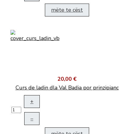
mëte te cëst
20,00 €
Curs de ladin dla Val Badia por prinzipianc
+
–
mëte te cëst