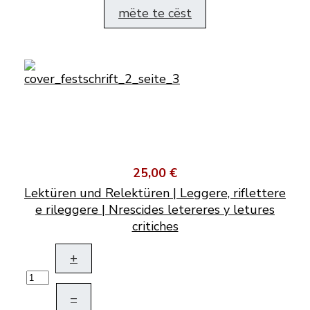
mëte te cëst
25,00 €
Lektüren und Relektüren | Leggere, riflettere
e rileggere | Nrescides letereres y letures
critiches
+
–