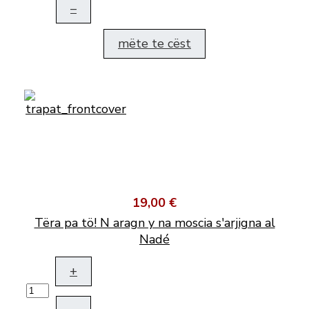
–
mëte te cëst
19,00 €
Tëra pa tö! N aragn y na moscia s'arjigna al
Nadé
+