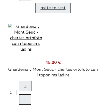
mëte te cëst
45,00 €
Gherdëina y Mont Sëuc - chertes ortofoto cun
i toponims ladins
+
–