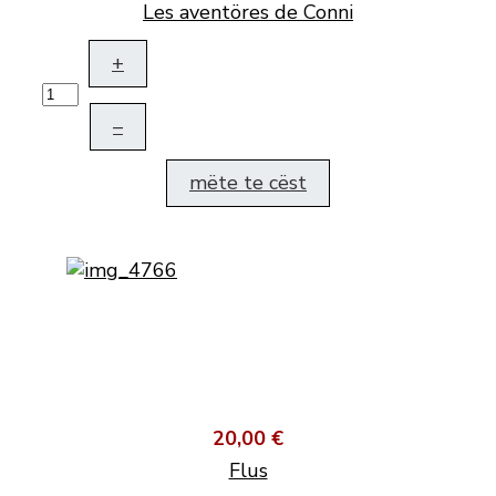
Les aventöres de Conni
+
–
mëte te cëst
20,00 €
Flus