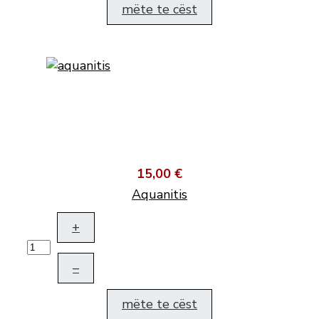
mëte te cëst
15,00 €
Aquanitis
+
–
mëte te cëst