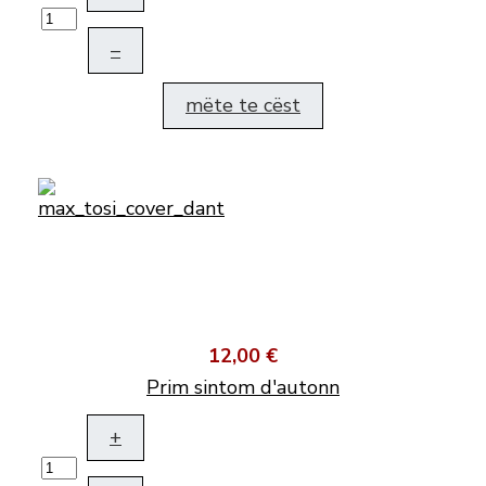
–
mëte te cëst
12,00 €
Prim sintom d'autonn
+