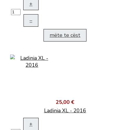
+
–
mëte te cëst
25,00 €
Ladinia XL - 2016
+