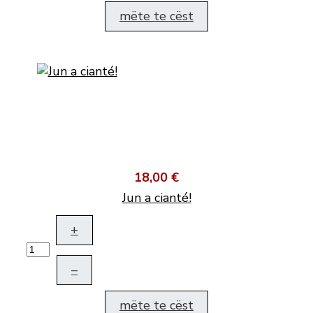
mëte te cëst
18,00 €
Jun a cianté!
+
–
mëte te cëst