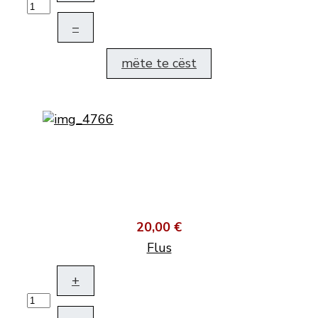
–
mëte te cëst
20,00 €
Flus
+