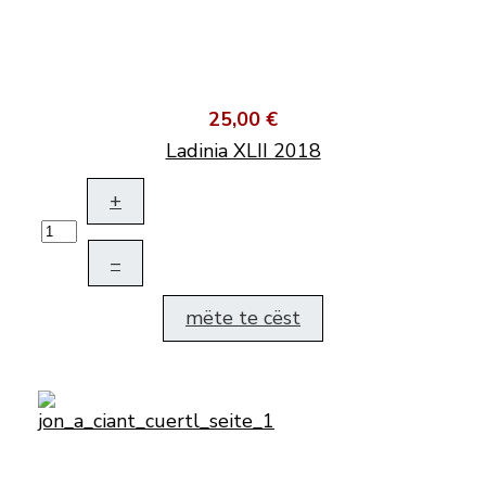
25,00 €
Ladinia XLII 2018
+
–
mëte te cëst