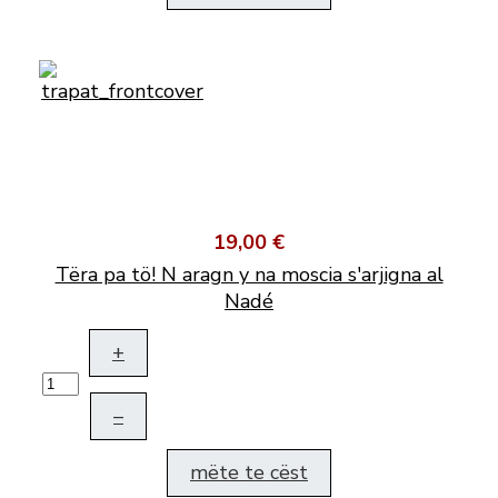
19,00 €
Tëra pa tö! N aragn y na moscia s'arjigna al
Nadé
+
–
mëte te cëst