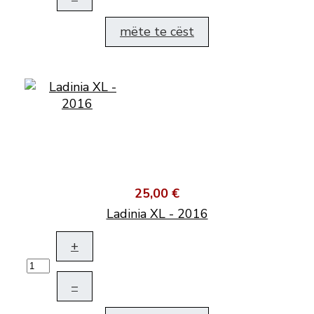
mëte te cëst
25,00 €
Ladinia XL - 2016
+
–