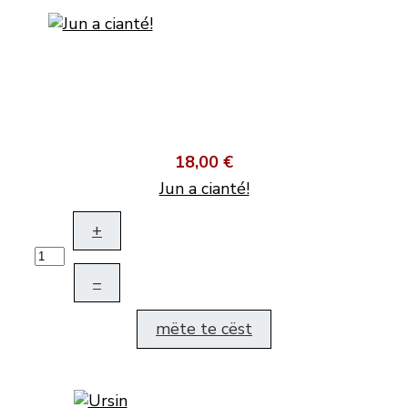
18,00 €
Jun a cianté!
+
–
mëte te cëst