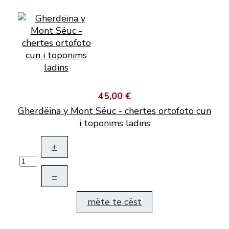
45,00 €
Gherdëina y Mont Sëuc - chertes ortofoto cun
i toponims ladins
+
–
mëte te cëst