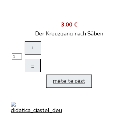
3,00 €
Der Kreuzgang nach Säben
+
–
mëte te cëst