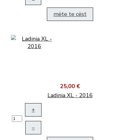
mëte te cëst
25,00 €
Ladinia XL - 2016
+
–