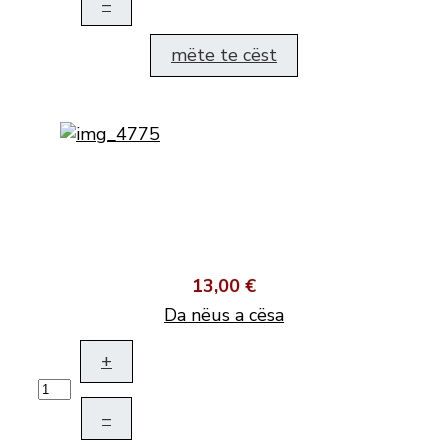
–
mëte te cëst
13,00 €
Da nëus a cësa
+
–