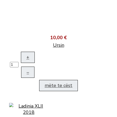
10,00 €
Ursin
+
–
mëte te cëst