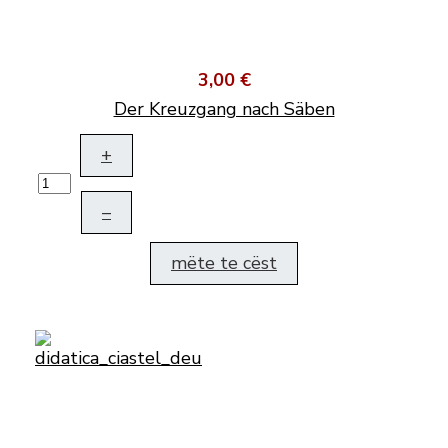
3,00 €
Der Kreuzgang nach Säben
+
–
mëte te cëst