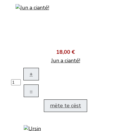
18,00 €
Jun a cianté!
+
–
mëte te cëst