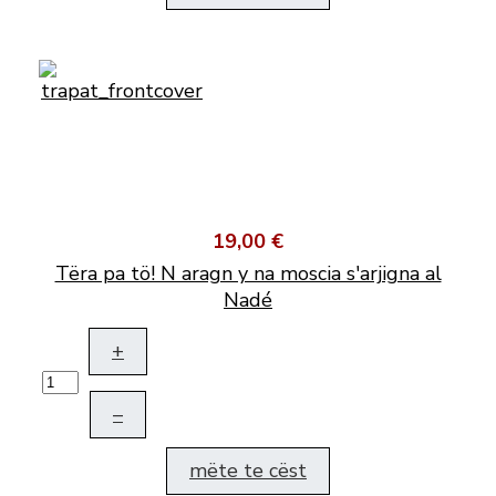
19,00 €
Tëra pa tö! N aragn y na moscia s'arjigna al
Nadé
+
–
mëte te cëst