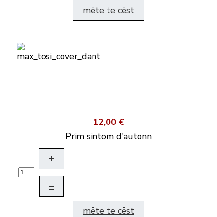
mëte te cëst
12,00 €
Prim sintom d'autonn
+
–
mëte te cëst