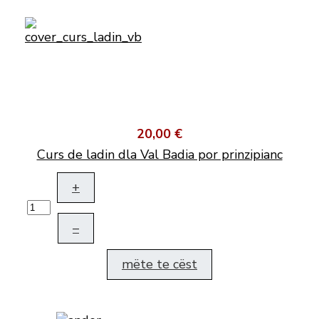
20,00 €
Curs de ladin dla Val Badia por prinzipianc
+
–
mëte te cëst