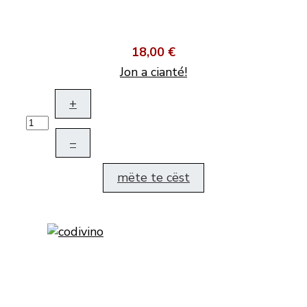
18,00 €
Jon a cianté!
+
–
mëte te cëst