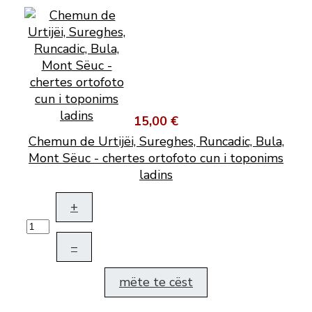
15,00 €
Chemun de Urtijëi, Sureghes, Runcadic, Bula,
Mont Sëuc - chertes ortofoto cun i toponims
ladins
+
–
mëte te cëst