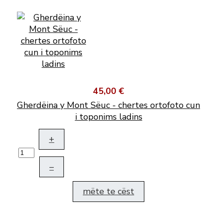
45,00 €
Gherdëina y Mont Sëuc - chertes ortofoto cun
i toponims ladins
+
–
mëte te cëst