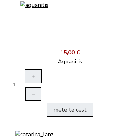
15,00 €
Aquanitis
+
–
mëte te cëst