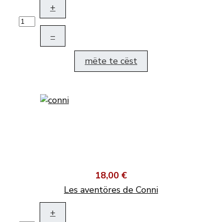
+
–
mëte te cëst
18,00 €
Les aventöres de Conni
+