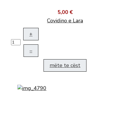
5,00 €
Covidino e Lara
+
–
mëte te cëst