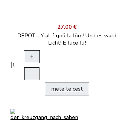
27,00 €
DEPOT - Y al é gnü la löm! Und es ward
Licht! E luce fu!
+
–
mëte te cëst