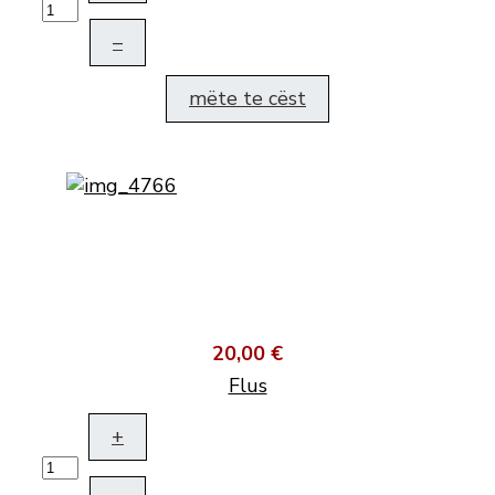
–
mëte te cëst
20,00 €
Flus
+