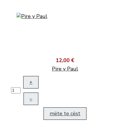
12,00 €
Pire y Paul
+
–
mëte te cëst