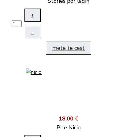
Stories por ladin
+
–
mëte te cëst
18,00 €
Pice Nicio