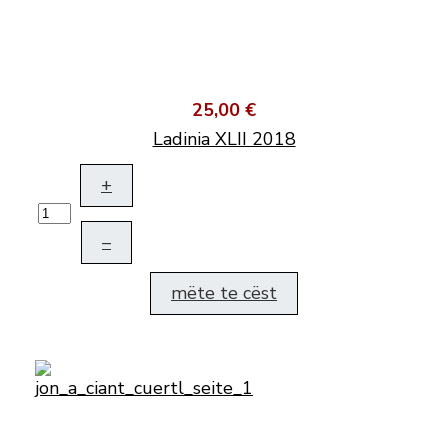
25,00 €
Ladinia XLII 2018
+
–
mëte te cëst