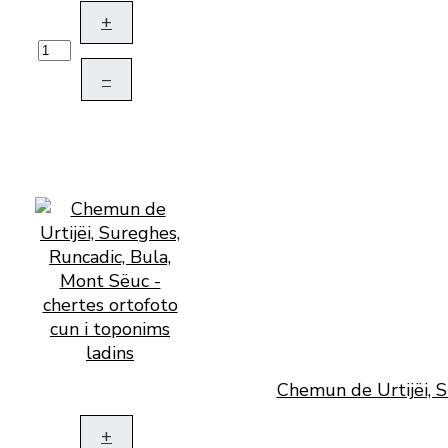
+
–
Chemun de Urtijëi, S
+