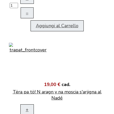
–
Aggiungi al Carrello
19,00 €
cad.
Tëra pa tö! N aragn y na moscia s'arjigna al
Nadé
+