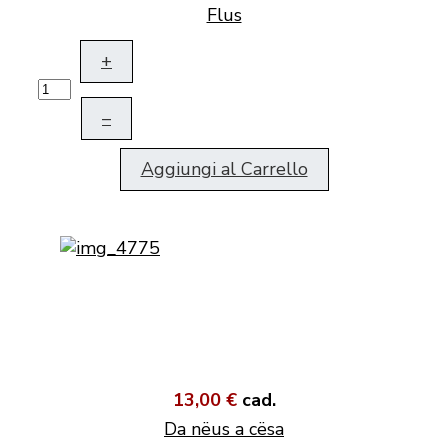
Flus
+
–
Aggiungi al Carrello
13,00 €
cad.
Da nëus a cësa