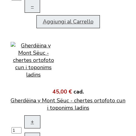
–
Aggiungi al Carrello
45,00 €
cad.
Gherdëina y Mont Sëuc - chertes ortofoto cun
i toponims ladins
+