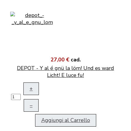
27,00 €
cad.
DEPOT - Y al é gnü la löm! Und es ward
Licht! E luce fu!
+
–
Aggiungi al Carrello