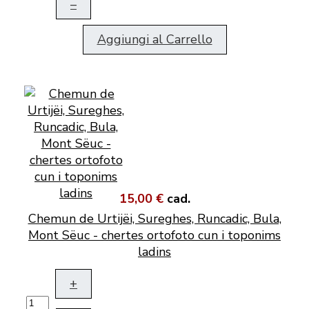
–
Aggiungi al Carrello
15,00 €
cad.
Chemun de Urtijëi, Sureghes, Runcadic, Bula,
Mont Sëuc - chertes ortofoto cun i toponims
ladins
+