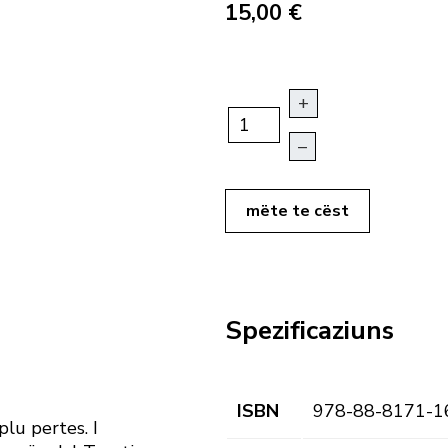
15,00 €
+
–
mëte te cëst
Spezificaziuns
ISBN
978-88-8171-1
plu pertes. I