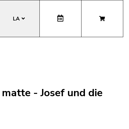
LA
EN
DE
IT
 matte - Josef und die