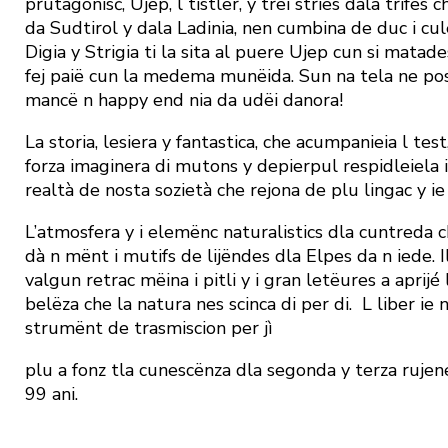
prutagonisć, Ujep, l tistler, y trëi stries dala trifes 
da Sudtirol y dala Ladinia, nen cumbina de duc i culëu
Digia y Strigia ti la sita al puere Ujep cun si matades
fej paië cun la medema munëida. Sun na tela ne po
mancë n happy end nia da udëi danora!
La storia, lesiera y fantastica, che acumpanieia l tes
forza imaginera di mutons y depierpul respidleiela 
realtà de nosta sozietà che rejona de plu lingac y i
L’atmosfera y i elemënc naturalistics dla cuntreda ch
dà n mënt i mutifs de lijëndes dla Elpes da n iede. I
valgun retrac mëina i pitli y i gran letëures a aprijé
belëza che la natura nes scinca di per di.
L liber ie
strumënt de trasmiscion per jì
plu a fonz tla cunescënza dla segonda y terza rujene
99 ani.