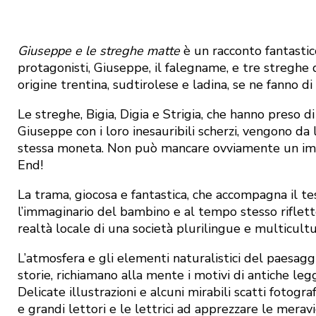
Giuseppe e le streghe matte
è un racconto fantastico
protagonisti, Giuseppe, il falegname, e tre streghe 
origine trentina, sudtirolese e ladina, se ne fanno di 
Le streghe, Bigia, Digia e Strigia, che hanno preso di
Giuseppe con i loro inesauribili scherzi, vengono da 
stessa moneta. Non può mancare ovviamente un im
End!
La trama, giocosa e fantastica, che accompagna il tes
l’immaginario del bambino e al tempo stesso riflet
realtà locale di una società plurilingue e multicult
L’atmosfera e gli elementi naturalistici del paesag
storie, richiamano alla mente i motivi di antiche le
Delicate illustrazioni e alcuni mirabili scatti fotograf
e grandi lettori e le lettrici ad apprezzare le meravi