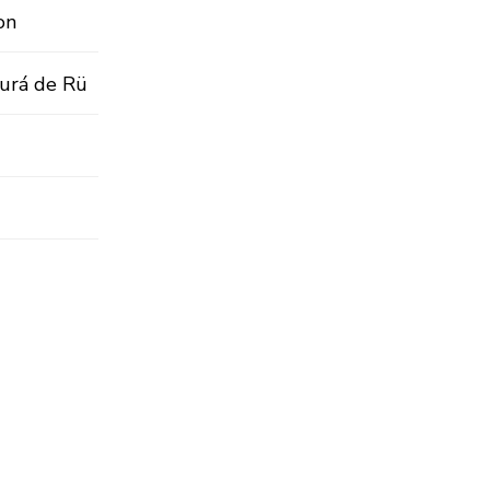
on
curá de Rü