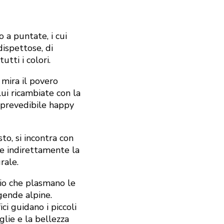
 a puntate, i cui
dispettose, di
tutti i colori.
 mira il povero
lui ricambiate con la
prevedibile happy
to, si incontra con
te indirettamente la
urale.
gio che plasmano le
ggende alpine.
ici guidano i piccoli
glie e la bellezza