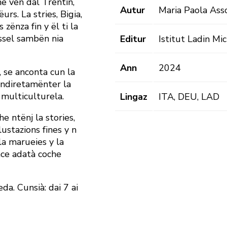
che vën dal Trentin,
Autur
Maria Paola Ass
rs. La stries, Bigia,
 zënza fin y ël ti la
ssel sambën nia
Editur
Istitut Ladin Mi
Ann
2024
t, se anconta cun la
indiretamënter la
e multiculturela.
Lingaz
ITA, DEU, LAD
e ntënj la stories,
lustazions fines y n
 la marueies y la
 nce adatà coche
da. Cunsià: dai 7 ai