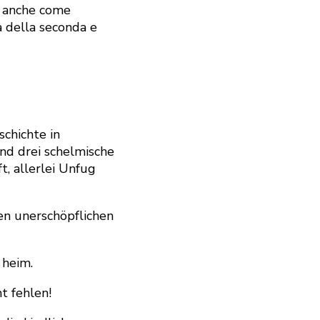
ta anche come
a della seconda e
schichte in
und drei schelmische
t, allerlei Unfug
ren unerschöpflichen
e heim.
ht fehlen!