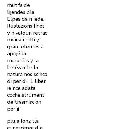
mutifs de
lijëndes dla
Elpes da n iede.
Ilustazions fines
y n valgun retrac
mëina i pitli y i
gran letëures a
aprijé la
marueies y la
belëza che la
natura nes scinca
di per di.
L liber
ie nce adatà
coche strumënt
de trasmiscion
per jì
plu a fonz tla
cunescënza dla