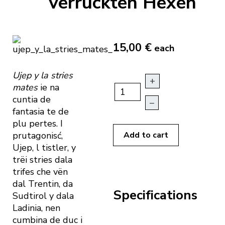
verrückten Hexen
15,00 €
each
Ujep y la stries
+
mates
ie na
cuntia de
–
fantasia te de
plu pertes. I
prutagonisć,
Add to cart
Ujep, l tistler, y
trëi stries dala
trifes che vën
dal Trentin, da
Specifications
Sudtirol y dala
Ladinia, nen
cumbina de duc i