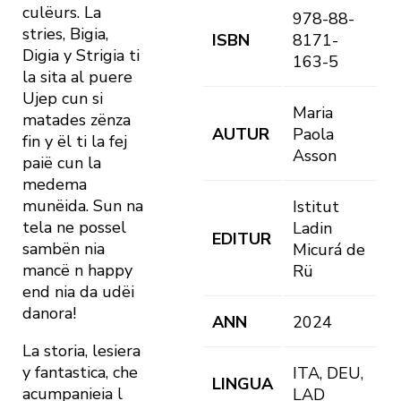
culëurs. La
978-88-
stries, Bigia,
ISBN
8171-
Digia y Strigia ti
163-5
la sita al puere
Ujep cun si
Maria
matades zënza
AUTUR
Paola
fin y ël ti la fej
Asson
paië cun la
medema
munëida. Sun na
Istitut
tela ne possel
Ladin
EDITUR
sambën nia
Micurá de
mancë n happy
Rü
end nia da udëi
danora!
ANN
2024
La storia, lesiera
y fantastica, che
ITA, DEU,
LINGUA
acumpanieia l
LAD