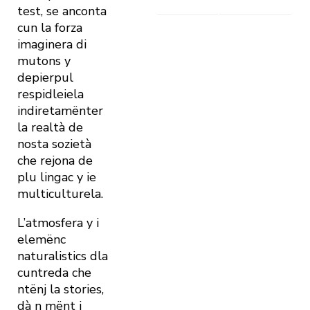
test, se anconta
cun la forza
imaginera di
mutons y
depierpul
respidleiela
indiretamënter
la realtà de
nosta sozietà
che rejona de
plu lingac y ie
multiculturela.
L’atmosfera y i
elemënc
naturalistics dla
cuntreda che
ntënj la stories,
dà n mënt i