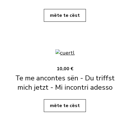
mëte te cëst
10,00 €
Te me ancontes sën - Du triffst
mich jetzt - Mi incontri adesso
mëte te cëst