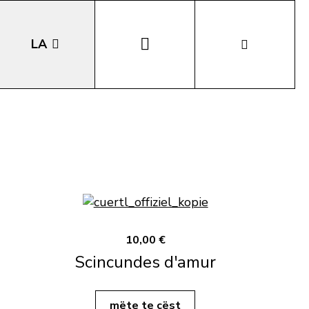
LA
EN
DE
IT
10,00 €
Scincundes d'amur
mëte te cëst