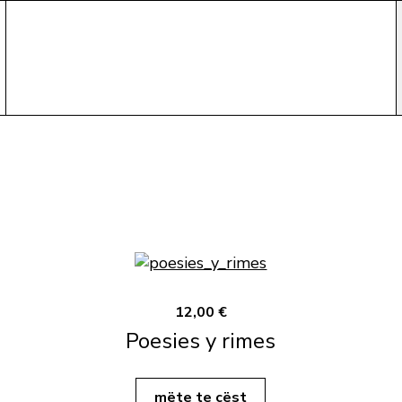
12,00 €
Poesies y rimes
mëte te cëst