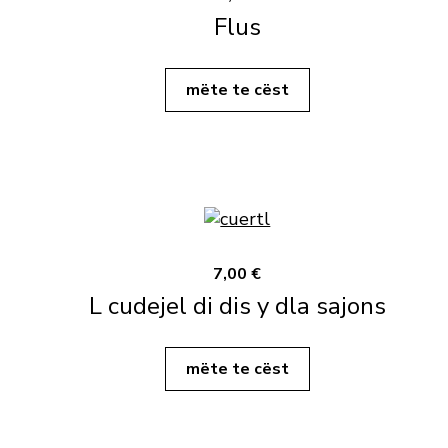
Flus
mëte te cëst
7,00 €
L cudejel di dis y dla sajons
mëte te cëst