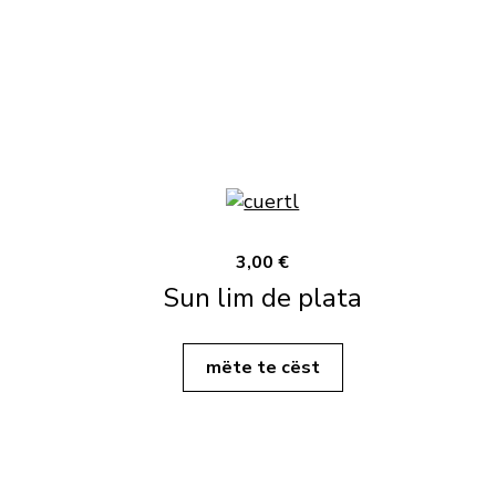
3,00 €
Sun lim de plata
mëte te cëst