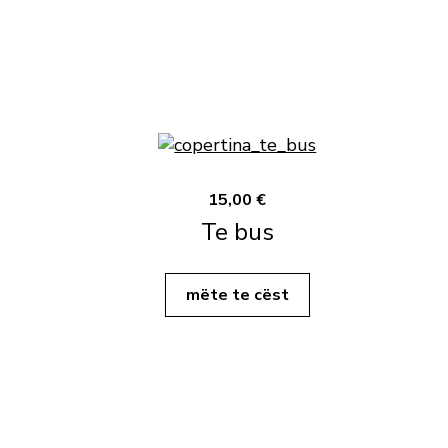
15,00 €
Te bus
mëte te cëst