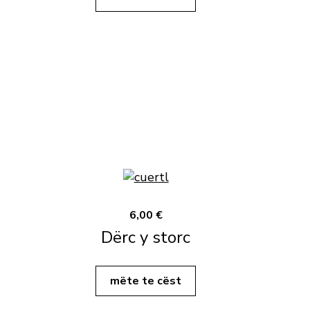
6,00 €
Dërc y storc
mëte te cëst