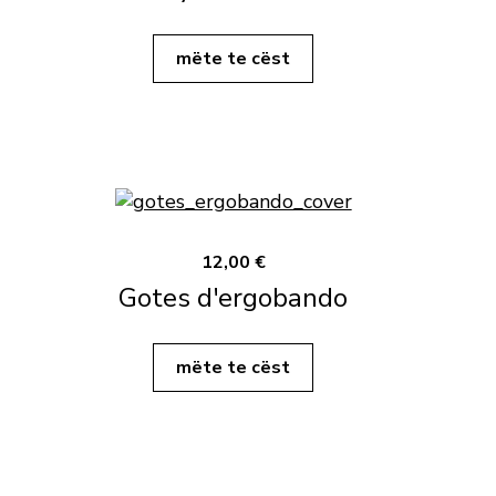
mëte te cëst
12,00 €
Gotes d'ergobando
mëte te cëst