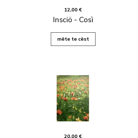
12,00 €
Insciö - Così
mëte te cëst
20,00 €