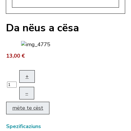
Da nëus a cësa
13,00 €
+
–
mëte te cëst
Spezificaziuns