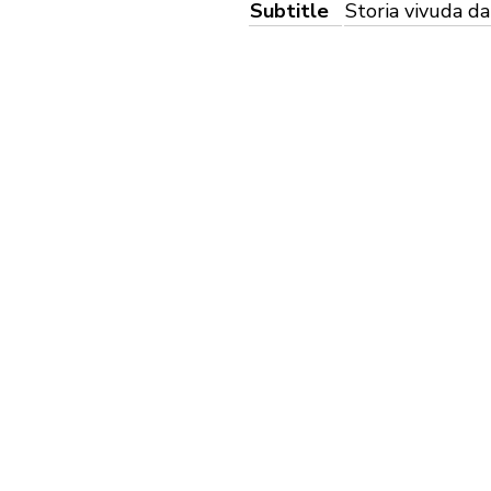
Subtitle
Storia vivuda da
39,00 €
each
Gramatica dl ladin scrit dla Val Badia