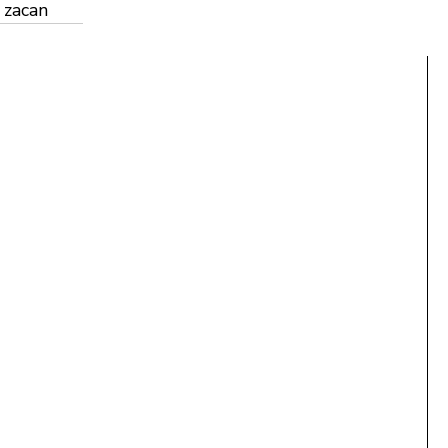
 zacan
20,00 €
each
Storia dl Radio Ladin y dla Televijion