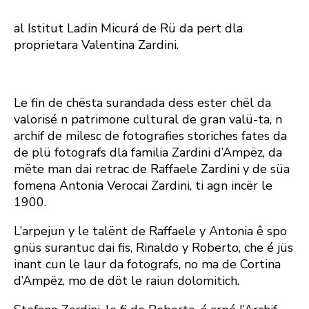
al Istitut Ladin Micurá de Rü da pert dla
proprietara Valentina Zardini.
Le fin de chësta surandada dess ester chël da
valorisé n patrimone cultural de gran valü-ta, n
archif de milesc de fotografies storiches fates da
de plü fotografs dla familia Zardini d’Ampëz, da
mëte man dai retrac de Raffaele Zardini y de süa
fomena Antonia Verocai Zardini, ti agn incër le
1900.
L’arpejun y le talënt de Raffaele y Antonia ê spo
gnüs surantuc dai fis, Rinaldo y Roberto, che é jüs
inant cun le laur da fotografs, no ma de Cortina
d’Ampëz, mo de döt le raiun dolomitich.