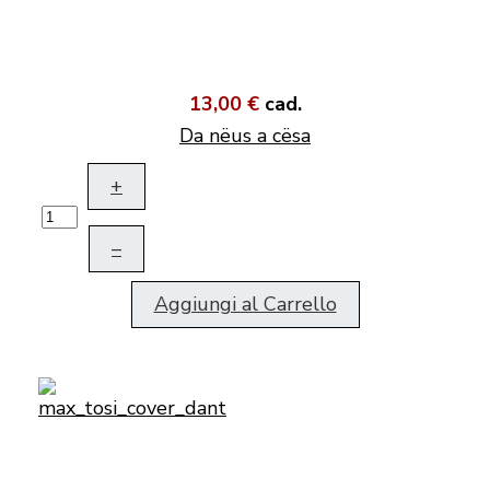
13,00 €
cad.
Da nëus a cësa
+
–
Aggiungi al Carrello