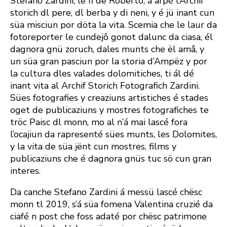
Stefano Zardini, le fi de Roberto, á arpé l’Archif
storich dl pere, dl berba y di neni, y é jü inant cun
süa misciun por döta la vita. Scemia che le laur da
fotoreporter le cundejô gonot dalunc da ciasa, él
dagnora gnü zoruch, dales munts che ël amâ, y
un süa gran pasciun por la storia d’Ampëz y por
la cultura dles valades dolomitiches, ti ál dé
inant vita al Archif Storich Fotografich Zardini.
Sües fotografies y creaziuns artistiches é stades
oget de publicaziuns y mostres fotografiches te
tröc Paisc dl monn, mo al n’á mai lascé fora
l’ocajiun da rapresenté sües munts, les Dolomites,
y la vita de süa jënt cun mostres, films y
publicaziuns che é dagnora gnüs tuc sö cun gran
interes.
Da canche Stefano Zardini á messü lascé chësc
monn tl 2019, s’á süa fomena Valentina cruzié da
ciafé n post che foss adaté por chësc patrimone