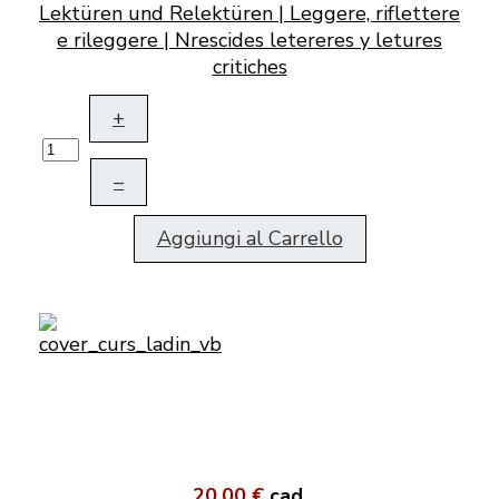
Lektüren und Relektüren | Leggere, riflettere
e rileggere | Nrescides letereres y letures
critiches
+
–
Aggiungi al Carrello
20,00 €
cad.