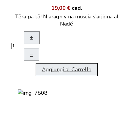
19,00 €
cad.
Tëra pa tö! N aragn y na moscia s'arjigna al
Nadé
+
–
Aggiungi al Carrello