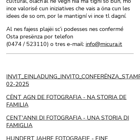
cultural, olach’al ne vëgn nia ma tigní sö bun, mo
ince valorisé cun iniziatives che vais a öna cun les
idees de so om, por le mantigní vi ince tl dagní.
Al nes fajess plajëi sc’i podesses nes confermé
Osta presënza por telefon
(0474 / 523110) o tres e-mail:
info@micura.it
INVIT_EINLADUNG_INVITO_CONFERËNZA_STAMP
02-2025
CËNT AGN DE FOTOGRAFIA - NA STORIA DE
FAMILIA
CENT'ANNI DI FOTOGRAFIA - UNA STORIA DI
FAMIGLIA
HUNDERT JAHRE FOTOGRAFIE - EINE