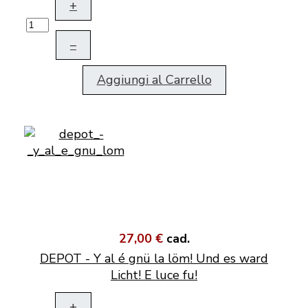
+
–
Aggiungi al Carrello
27,00 €
cad.
DEPOT - Y al é gnü la löm! Und es ward
Licht! E luce fu!
+