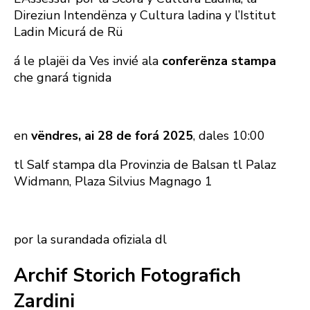
Direziun Intendënza y Cultura ladina y l’Istitut
Ladin Micurá de Rü
á le plajëi da Ves invié ala
conferënza stampa
che gnará tignida
en
vëndres, ai 28 de forá 2025
, dales 10:00
tl Salf stampa dla Provinzia de Balsan tl Palaz
Widmann, Plaza Silvius Magnago 1
por la surandada ofiziala dl
Archif Storich Fotografich
Zardini