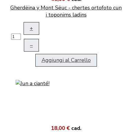
Gherdëina y Mont Sëuc - chertes ortofoto cun
i toponims ladins
+
–
Aggiungi al Carrello
18,00 €
cad.