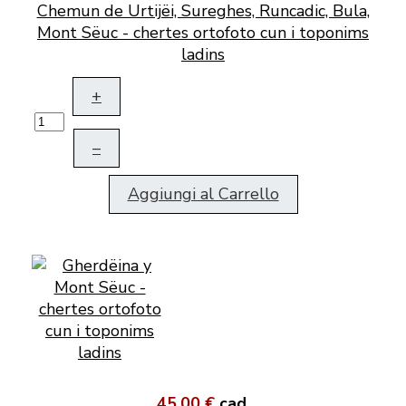
Chemun de Urtijëi, Sureghes, Runcadic, Bula,
Mont Sëuc - chertes ortofoto cun i toponims
ladins
+
–
Aggiungi al Carrello
45,00 €
cad.