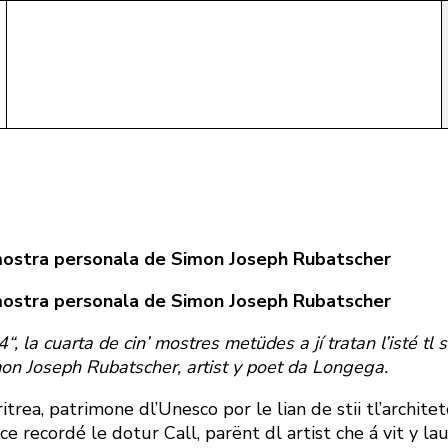
 mostra personala de Simon Joseph Rubatscher
 mostra personala de Simon Joseph Rubatscher
, la cuarta de cin’ mostres metüdes a jí tratan l’isté tl 
mon Joseph Rubatscher, artist y poet da Longega.
ritrea, patrimone dl’Unesco por le lian de stii tl’archit
nce recordé le dotur Call, parënt dl artist che á vit y la