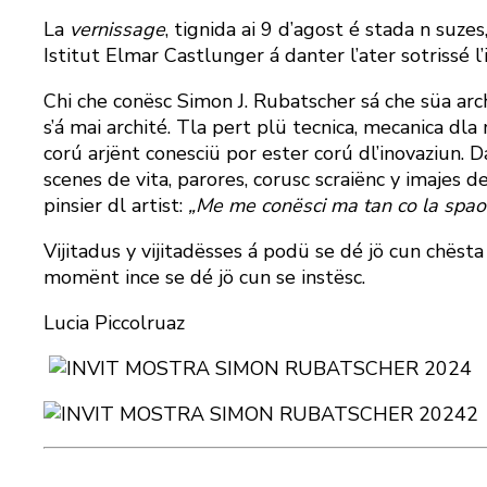
La
vernissage
, tignida ai 9 d’agost é stada n suzes
Istitut Elmar Castlunger á danter l’ater sotrissé l’i
Chi che conësc Simon J. Rubatscher sá che süa archi
s’á mai archité. Tla pert plü tecnica, mecanica dl
corú arjënt conesciü por ester corú dl’inovaziun. 
scenes de vita, parores, corusc scraiënc y imajes d
pinsier dl artist:
„Me me conësci ma tan co la spaor
Vijitadus y vijitadësses á podü se dé jö cun chëst
momënt ince se dé jö cun se instësc.
Lucia Piccolruaz