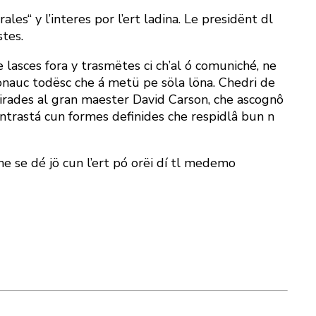
ales“ y l’interes por l’ert ladina. Le presidënt dl
stes.
 lasces fora y trasmëtes ci ch’al ó comuniché, ne
tronauc todësc che á metü pe söla löna. Chedri de
spirades al gran maester David Carson, che ascognô
contrastá cun formes definides che respidlâ bun n
he se dé jö cun l’ert pó orëi dí tl medemo