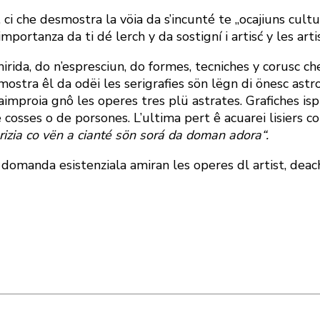
, ci che desmostra la vöia da s’incunté te „ocajiuns cultur
mportanza da ti dé lerch y da sostigní i artisć y les arti
rida, do n’espresciun, do formes, tecniches y corusc che
a mostra êl da odëi les serigrafies sön lëgn di önesc as
Daimproia gnô les operes tres plü astrates. Grafiches i
e cosses o de porsones. L’ultima pert ê acuarei lisiers 
izia co vën a cianté sön sorá da doman adora“.
a domanda esistenziala amiran les operes dl artist, deac