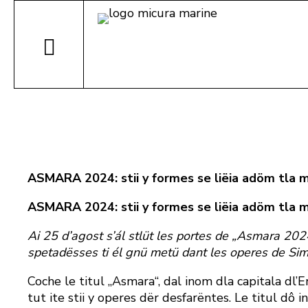
ASMARA 2024: stii y formes se liëia adöm tla
ASMARA 2024: stii y formes se liëia adöm tla
Ai 25 d’agost s’ál stlüt les portes de „Asmara 2024“
spetadësses ti él gnü metü dant les operes de Si
Coche le titul „Asmara“, dal inom dla capitala dl’E
tut ite stii y operes dër desfarëntes. Le titul dô i