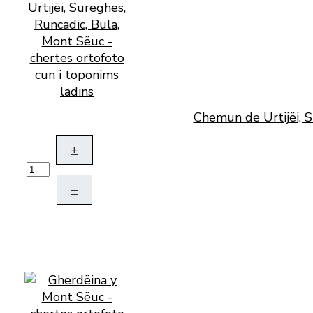
Chemun de Urtijëi, S
+
–