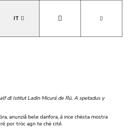
IT
EN
DE
LA
salf dl Istitut Ladin Micurá de Rü. A spetadus y
etöra, anunziâ bele danfora, á ince chësta mostra
uré por tröc agn te chë cité.