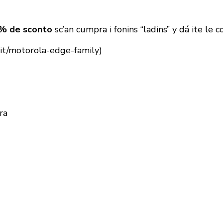
% de sconto
sc’an cumpra i fonins “ladins” y dá ite le 
it/motorola-edge-family
)
ra