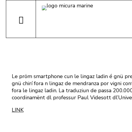
Le pröm smartphone cun le lingaz ladin é gnü pres
gnü chirí fora n lingaz de mendranza por vigni con
fora le lingaz ladin. La traduziun de passa 200.0
coordinamënt dl professur Paul Videsott dl’Univer
LINK