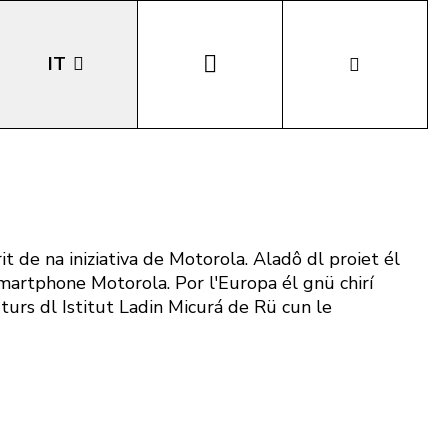
IT
EN
DE
LA
 de na iniziativa de Motorola. Aladô dl proiet él
smartphone Motorola. Por l'Europa él gnü chirí
turs dl Istitut Ladin Micurá de Rü cun le