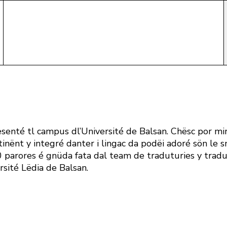
enté tl campus dl’Université de Balsan. Chësc por mirit
tinënt y integré danter i lingac da podëi adoré sön le 
00 parores é gnüda fata dal team de traduturies y tradu
sité Lëdia de Balsan.