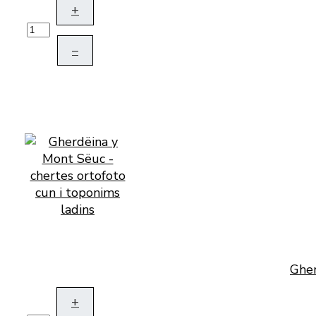
+
–
Gher
+