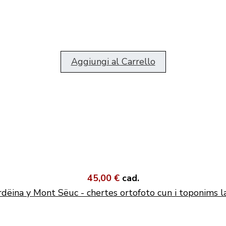
Aggiungi al Carrello
45,00 €
cad.
dëina y Mont Sëuc - chertes ortofoto cun i toponims l