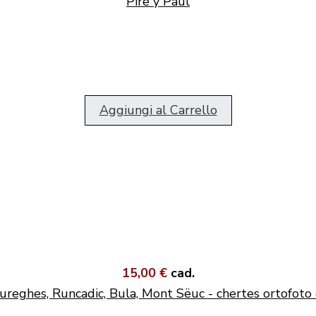
Pire y Paul
Aggiungi al Carrello
15,00 €
cad.
ureghes, Runcadic, Bula, Mont Sëuc - chertes ortofoto 