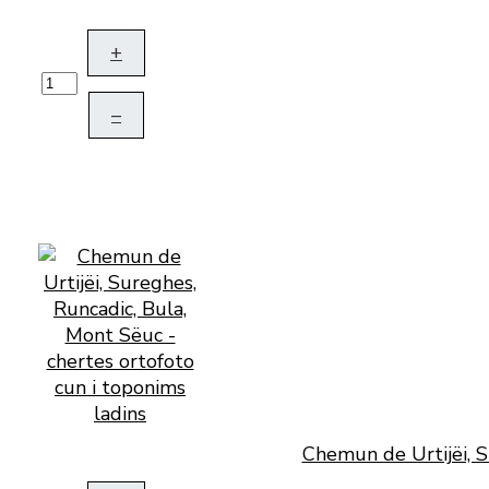
+
–
Chemun de Urtijëi, S