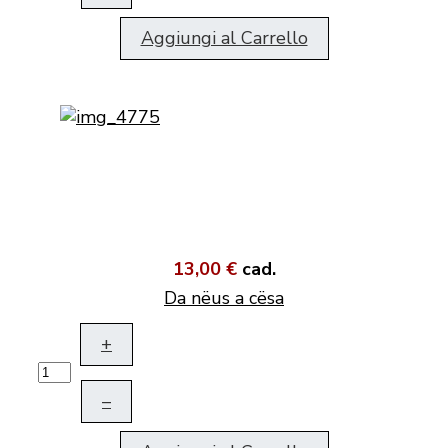
Aggiungi al Carrello
13,00 €
cad.
Da nëus a cësa
+
–