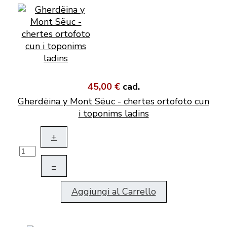
45,00 €
cad.
Gherdëina y Mont Sëuc - chertes ortofoto cun
i toponims ladins
+
–
Aggiungi al Carrello