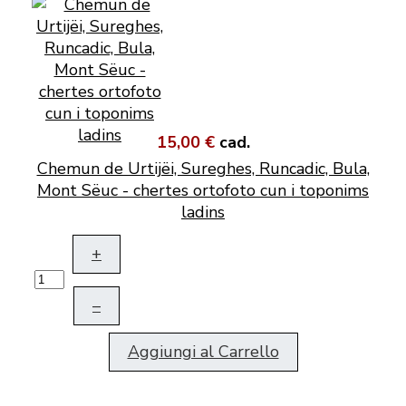
15,00 €
cad.
Chemun de Urtijëi, Sureghes, Runcadic, Bula,
Mont Sëuc - chertes ortofoto cun i toponims
ladins
+
–
Aggiungi al Carrello