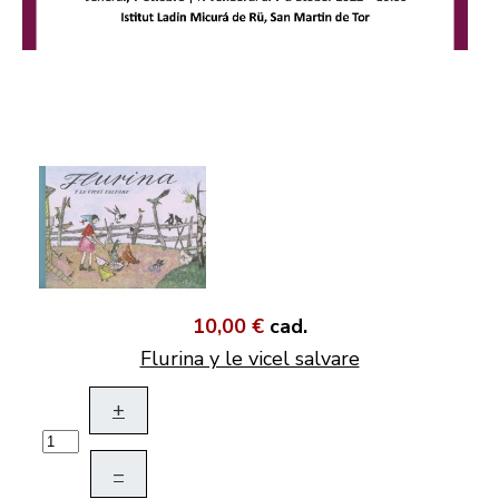
10,00 €
cad.
Flurina y le vicel salvare
+
–