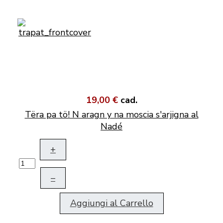
19,00 €
cad.
Tëra pa tö! N aragn y na moscia s'arjigna al
Nadé
+
–
Aggiungi al Carrello