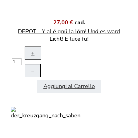
27,00 €
cad.
DEPOT - Y al é gnü la löm! Und es ward
Licht! E luce fu!
+
–
Aggiungi al Carrello