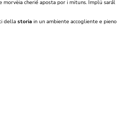
e morvëia cherié aposta por i mituns. Implü sarál
ti della
storia
in un ambiente accogliente e pieno