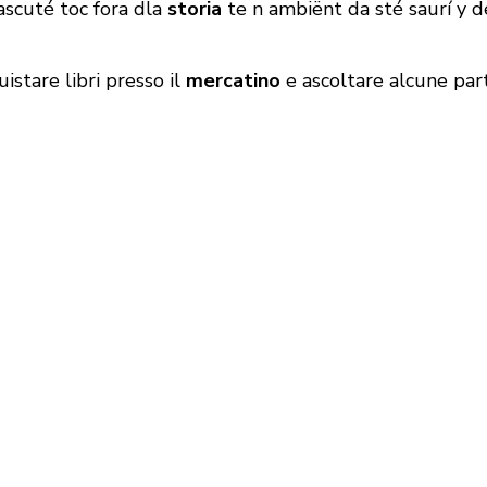
ascuté toc fora dla
storia
te n ambiënt da sté saurí y d
uistare libri presso il
mercatino
e ascoltare alcune par