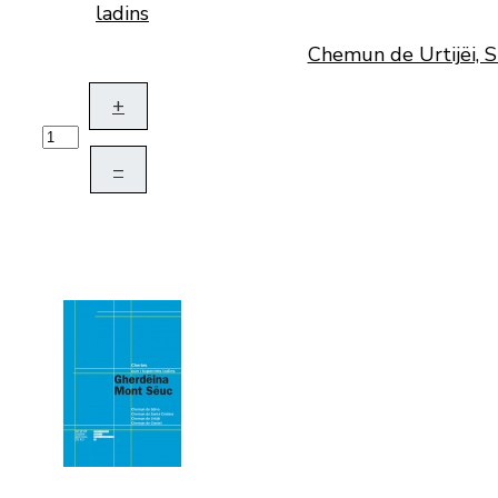
Chemun de Urtijëi, S
+
–