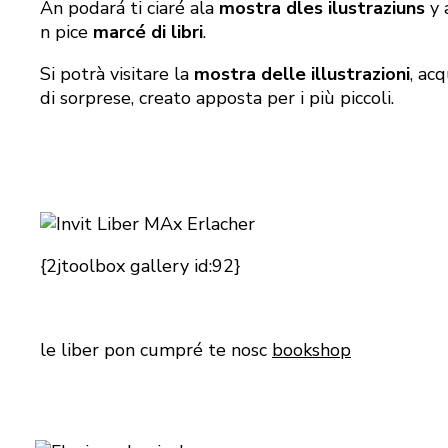
An podará ti ciaré ala
mostra dles ilustraziuns
y 
n pice
marcé di libri
.
Si potrà visitare la
mostra delle illustrazioni
, acq
di sorprese, creato apposta per i più piccoli.
{2jtoolbox gallery id:92}
le liber pon cumpré te nosc
bookshop