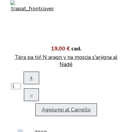
19,00 €
cad.
Tëra pa tö! N aragn y na moscia s'arjigna al
Nadé
+
–
Aggiungi al Carrello