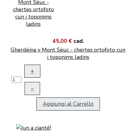
45,00 €
cad.
Gherdëina y Mont Sëuc - chertes ortofoto cun
i toponims ladins
+
–
Aggiungi al Carrello