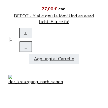
27,00 €
cad.
DEPOT - Y al é gnü la löm! Und es ward
Licht! E luce fu!
+
–
Aggiungi al Carrello