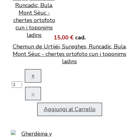
15,00 €
cad.
Chemun de Urtijëi, Sureghes, Runcadic, Bula,
Mont Sëuc - chertes ortofoto cun i toponims
ladins
+
–
Aggiungi al Carrello