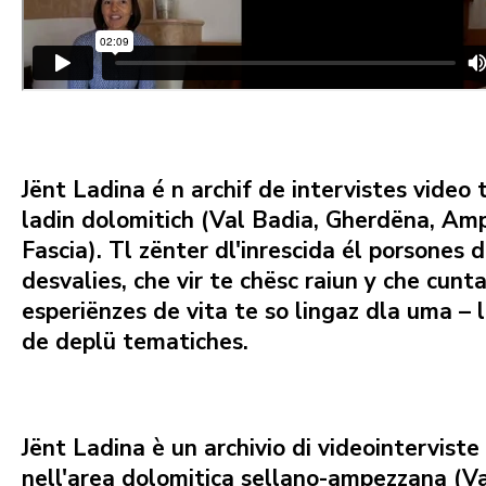
Jënt Ladina
é n archif de intervistes video t
ladin dolomitich (Val Badia, Gherdëna, Am
Fascia). Tl zënter dl'inrescida él porsones 
desvalies, che vir te chësc raiun y che cunt
esperiënzes de vita te so lingaz dla uma – l
de deplü tematiches.
Jënt Ladina
è un archivio di videointerviste
nell'area dolomitica sellano-ampezzana (Va