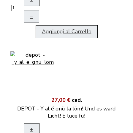
–
Aggiungi al Carrello
27,00 €
cad.
DEPOT - Y al é gnü la löm! Und es ward
Licht! E luce fu!
+