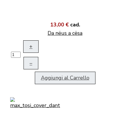
13,00 €
cad.
Da nëus a cësa
+
–
Aggiungi al Carrello