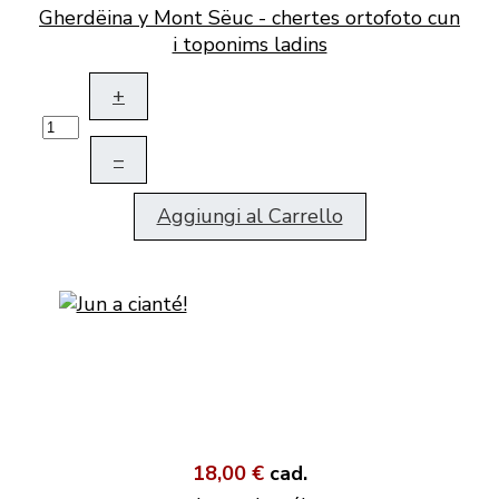
Gherdëina y Mont Sëuc - chertes ortofoto cun
i toponims ladins
+
–
Aggiungi al Carrello
18,00 €
cad.