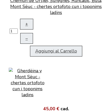
Chemun de Urtijëi, Sureghes, Runcadic, Bula,
Mont Sëuc - chertes ortofoto cun i toponims
ladins
+
–
Aggiungi al Carrello
45,00 €
cad.