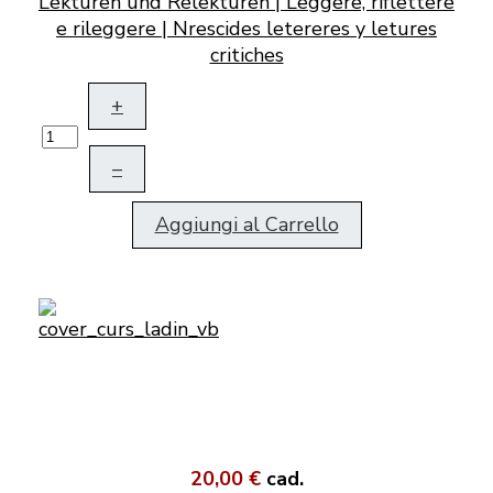
Lektüren und Relektüren | Leggere, riflettere
e rileggere | Nrescides letereres y letures
critiches
+
–
Aggiungi al Carrello
20,00 €
cad.