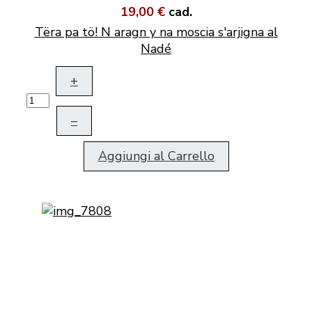
19,00 €
cad.
Tëra pa tö! N aragn y na moscia s'arjigna al
Nadé
+
–
Aggiungi al Carrello