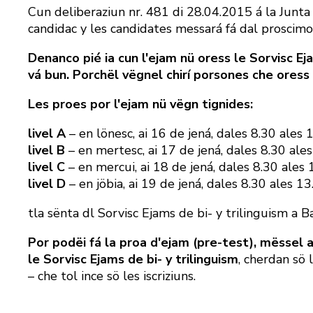
Cun deliberaziun nr. 481 di 28.04.2015 á la Junta 
candidac y les candidates messará fá dal proscimo
Denanco pié ia cun l'ejam nü oress le Sorvisc Ej
vá bun. Porchël vëgnel chirí porsones che oress 
Les proes por l'ejam nü vëgn tignides:
livel A
– en lönesc, ai 16 de jená, dales 8.30 ales 
livel B
– en mertesc, ai 17 de jená, dales 8.30 ale
livel C
– en mercui, ai 18 de jená, dales 8.30 ales 
livel D
– en jöbia, ai 19 de jená, dales 8.30 ales 13
tla sënta dl Sorvisc Ejams de bi- y trilinguism a B
Por podëi fá la proa d'ejam (pre-test), mëssel 
le Sorvisc Ejams de bi- y trilinguism
, cherdan sö 
– che tol ince sö les iscriziuns.