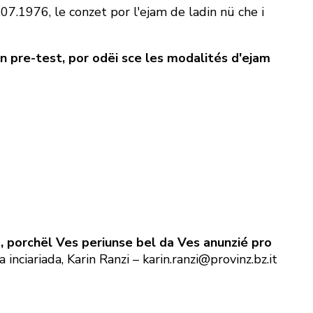
.07.1976, le conzet por l'ejam de ladin nü che i
, n pre-test, por odëi sce les modalités d'ejam
a, porchël Ves periunse bel da Ves anunzié pro
ciariada, Karin Ranzi – karin.ranzi@provinz.bz.it