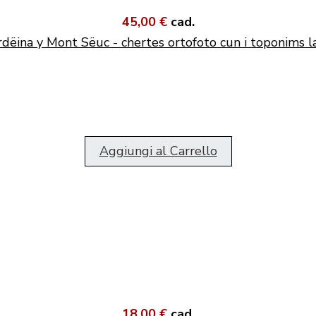
45,00 €
cad.
dëina y Mont Sëuc - chertes ortofoto cun i toponims l
Aggiungi al Carrello
18,00 €
cad.