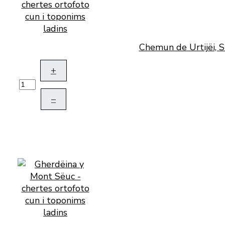
Chemun de Urtijëi, S
+
–