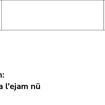
n:
a l'ejam nü