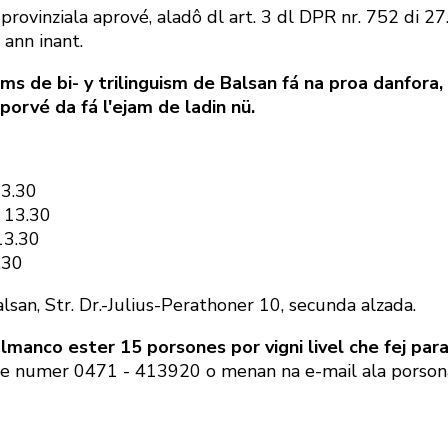
provinziala aprové, aladô dl art. 3 dl DPR nr. 752 di 27
 ann inant.
ams de bi- y trilinguism de Balsan fá na proa danfora
porvé da fá l'ejam de ladin nü.
13.30
s 13.30
13.30
.30
alsan, Str. Dr.-Julius-Perathoner 10, secunda alzada.
almanco ester 15 porsones por vigni livel che fej par
le numer 0471 - 413920 o menan na e-mail ala porsona in