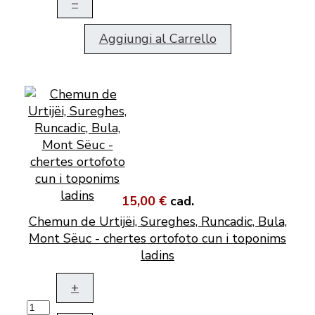
–
Aggiungi al Carrello
15,00 €
cad.
Chemun de Urtijëi, Sureghes, Runcadic, Bula,
Mont Sëuc - chertes ortofoto cun i toponims
ladins
+