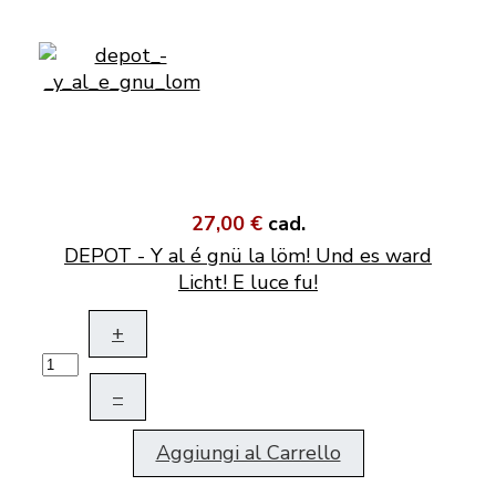
27,00 €
cad.
DEPOT - Y al é gnü la löm! Und es ward
Licht! E luce fu!
+
–
Aggiungi al Carrello