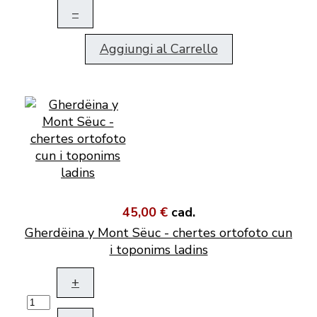
–
Aggiungi al Carrello
45,00 €
cad.
Gherdëina y Mont Sëuc - chertes ortofoto cun
i toponims ladins
+