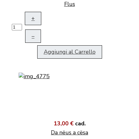
Flus
+
–
Aggiungi al Carrello
13,00 €
cad.
Da nëus a cësa