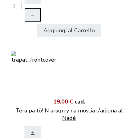
–
Aggiungi al Carrello
19,00 €
cad.
Tëra pa tö! N aragn y na moscia s'arjigna al
Nadé
+