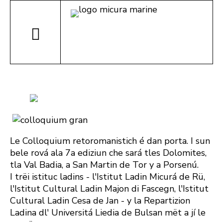
Le Colloquium retoromanistich é dan porta. I sun
bele rová ala 7a ediziun che sará tles Dolomites,
tla Val Badia, a San Martin de Tor y a Porsenú.
I trëi istituc ladins - l'Istitut Ladin Micurá de Rü,
l'Istitut Cultural Ladin Majon di Fascegn, l'Istitut
Cultural Ladin Cesa de Jan - y la Repartizion
Ladina dl' Universitá Liedia de Bulsan mët a jí le