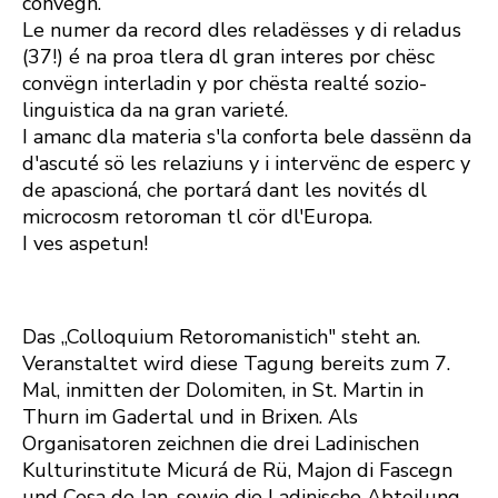
convëgn.
Le numer da record dles reladësses y di reladus
(37!) é na proa tlera dl gran interes por chësc
convëgn interladin y por chësta realté sozio-
linguistica da na gran varieté.
I amanc dla materia s'la conforta bele dassënn da
d'ascuté sö les relaziuns y i intervënc de esperc y
de apascioná, che portará dant les novités dl
microcosm retoroman tl cör dl'Europa.
I ves aspetun!
Das „Colloquium Retoromanistich" steht an.
Veranstaltet wird diese Tagung bereits zum 7.
Mal, inmitten der Dolomiten, in St. Martin in
Thurn im Gadertal und in Brixen. Als
Organisatoren zeichnen die drei Ladinischen
Kulturinstitute Micurá de Rü, Majon di Fascegn
und Cesa de Jan, sowie die Ladinische Abteilung