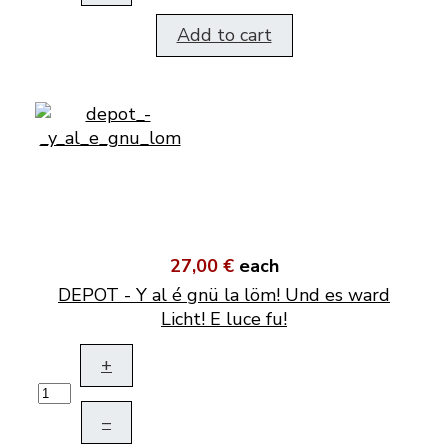
Add to cart
27,00 €
each
DEPOT - Y al é gnü la löm! Und es ward
Licht! E luce fu!
+
–