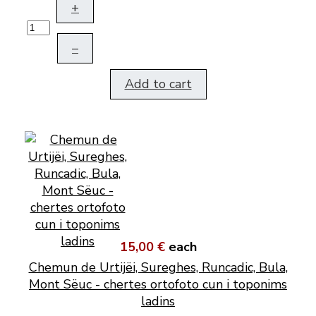
+
–
Add to cart
15,00 €
each
Chemun de Urtijëi, Sureghes, Runcadic, Bula,
Mont Sëuc - chertes ortofoto cun i toponims
ladins