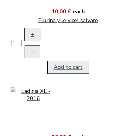
10,00 €
each
Flurina y le vicel salvare
+
–
Add to cart