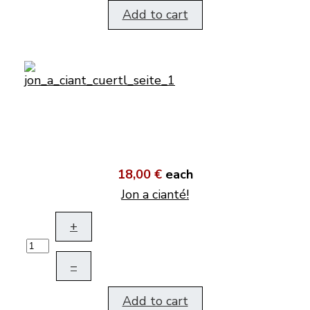
Add to cart
18,00 €
each
Jon a cianté!
+
–
Add to cart