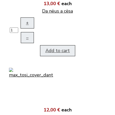
13,00 €
each
Da nëus a cësa
+
–
Add to cart
12,00 €
each