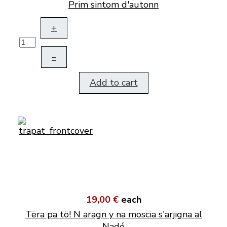
Prim sintom d'autonn
+
–
Add to cart
19,00 €
each
Tëra pa tö! N aragn y na moscia s'arjigna al
Nadé