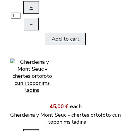
+
–
Add to cart
45,00 €
each
Gherdëina y Mont Sëuc - chertes ortofoto cun
i toponims ladins