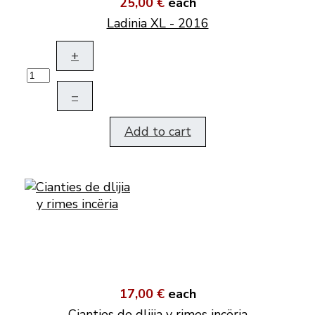
25,00 €
each
Ladinia XL - 2016
+
–
Add to cart
17,00 €
each
Cianties de dlijia y rimes incëria