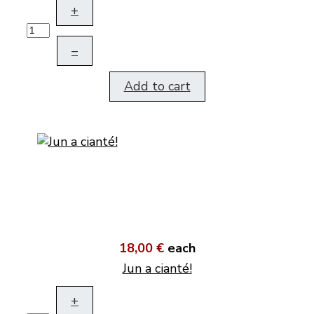
+
–
Add to cart
18,00 €
each
Jun a cianté!
+