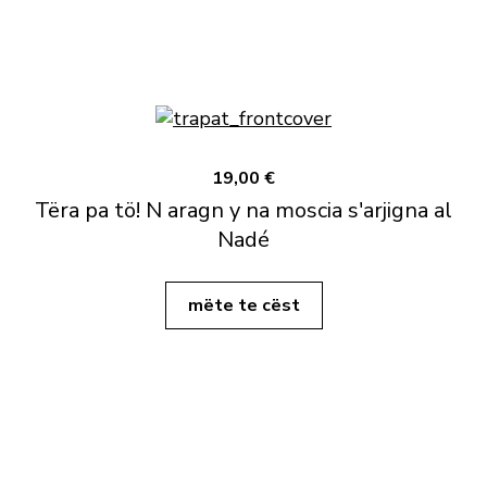
19,00 €
Tëra pa tö! N aragn y na moscia s'arjigna al
Nadé
mëte te cëst