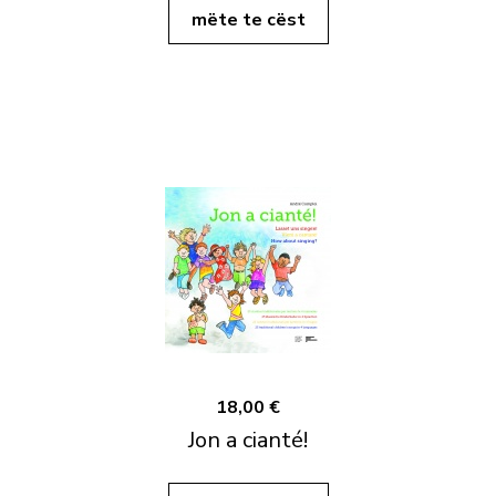
mëte te cëst
18,00 €
Jon a cianté!