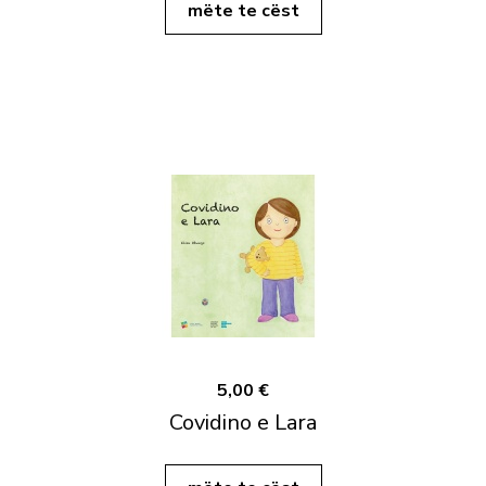
mëte te cëst
5,00 €
Covidino e Lara