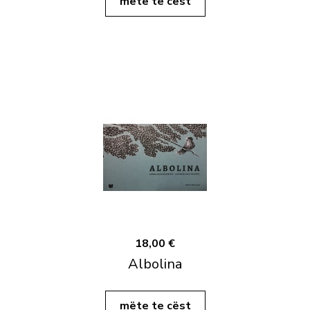
mëte te cëst
18,00 €
Albolina
mëte te cëst