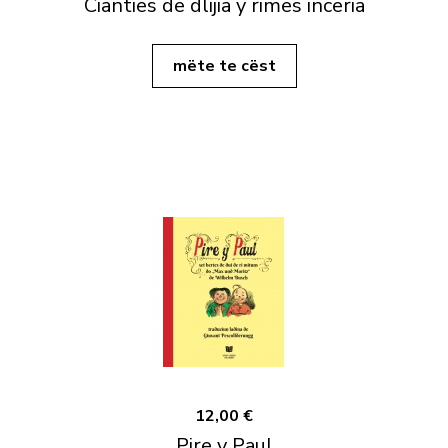
Cianties de dlijia y rimes incëria
mëte te cëst
12,00 €
Pire y Paul