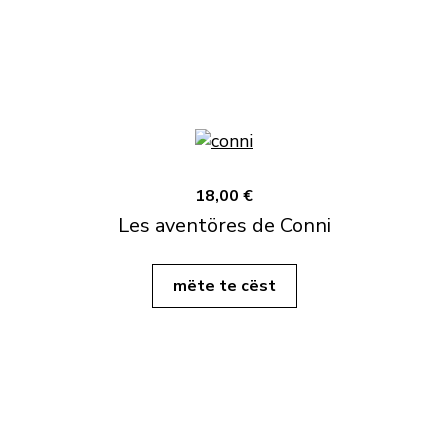
18,00 €
Les aventöres de Conni
mëte te cëst