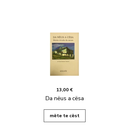
13,00 €
Da nëus a cësa
mëte te cëst