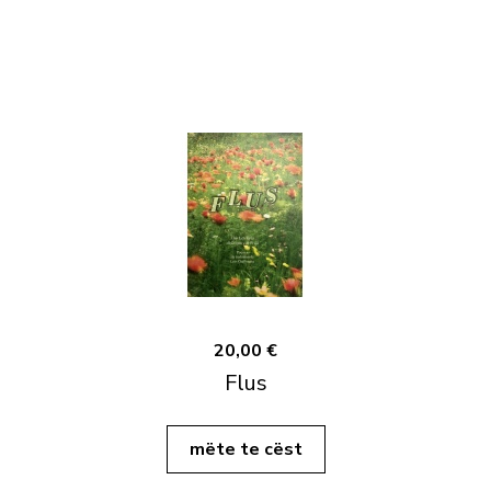
20,00 €
Flus
mëte te cëst