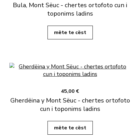
Bula, Mont Sëuc - chertes ortofoto cun i
toponims ladins
mëte te cëst
45,00 €
Gherdëina y Mont Sëuc - chertes ortofoto
cun i toponims ladins
mëte te cëst