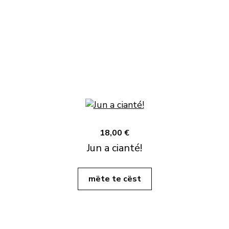
18,00 €
Jun a cianté!
mëte te cëst