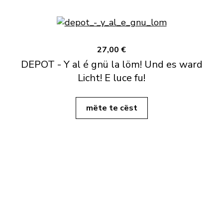
27,00 €
DEPOT - Y al é gnü la löm! Und es ward
Licht! E luce fu!
mëte te cëst