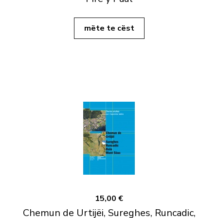
mëte te cëst
15,00 €
Chemun de Urtijëi, Sureghes, Runcadic,