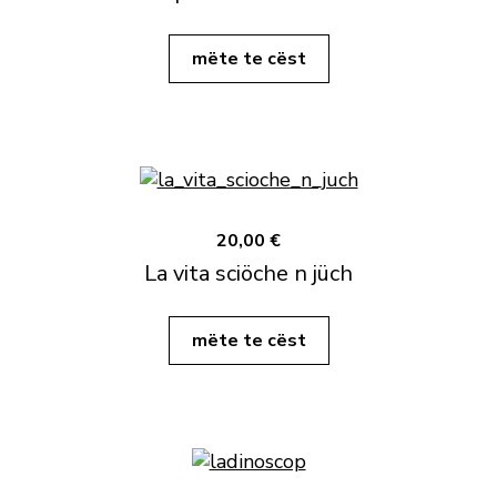
mëte te cëst
20,00 €
La vita sciöche n jüch
mëte te cëst