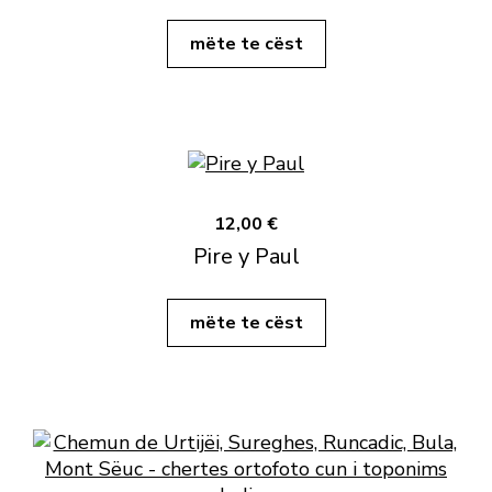
mëte te cëst
12,00 €
Pire y Paul
mëte te cëst