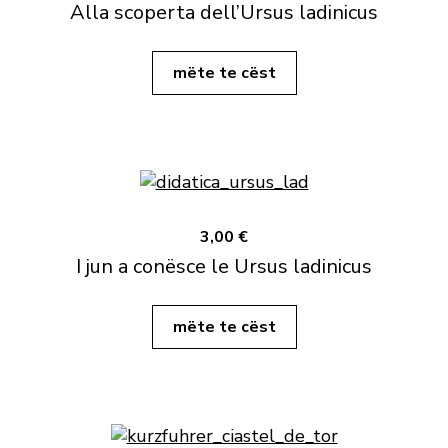
Alla scoperta dell’Ursus ladinicus
mëte te cëst
3,00 €
I jun a conësce le Ursus ladinicus
mëte te cëst