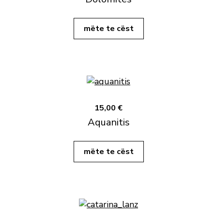
mëte te cëst
15,00 €
Aquanitis
mëte te cëst