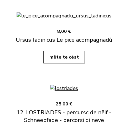
8,00 €
Ursus ladinicus Le pice acompagnadù
mëte te cëst
25,00 €
12. LOSTRIADES - percursc de nëif -
Schneepfade - percorsi di neve