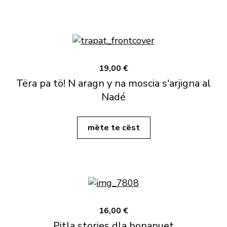
19,00 €
Tëra pa tö! N aragn y na moscia s'arjigna al
Nadé
mëte te cëst
16,00 €
Pitla stories dla bonanuet