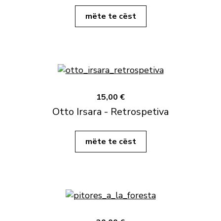
mëte te cëst
15,00 €
Otto Irsara - Retrospetiva
mëte te cëst