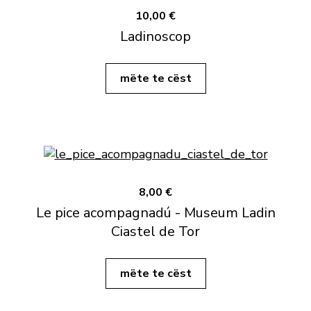
10,00 €
Ladinoscop
mëte te cëst
8,00 €
Le pice acompagnadú - Museum Ladin
Ciastel de Tor
mëte te cëst