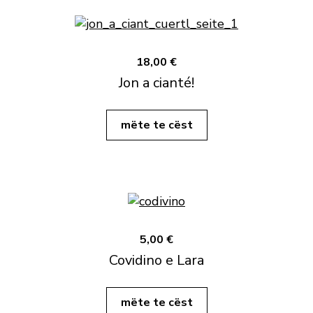
18,00 €
Jon a cianté!
mëte te cëst
5,00 €
Covidino e Lara
mëte te cëst