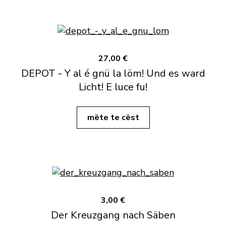
27,00 €
DEPOT - Y al é gnü la löm! Und es ward
Licht! E luce fu!
mëte te cëst
3,00 €
Der Kreuzgang nach Säben