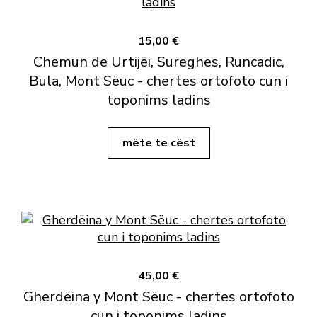
15,00 €
Chemun de Urtijëi, Sureghes, Runcadic,
Bula, Mont Sëuc - chertes ortofoto cun i
toponims ladins
mëte te cëst
45,00 €
Gherdëina y Mont Sëuc - chertes ortofoto
cun i toponims ladins