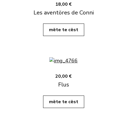
18,00 €
Les aventöres de Conni
mëte te cëst
20,00 €
Flus
mëte te cëst