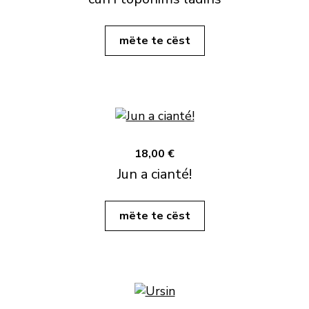
mëte te cëst
18,00 €
Jun a cianté!
mëte te cëst