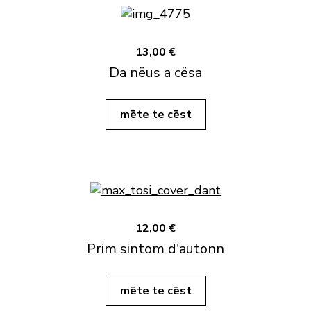
13,00 €
Da nëus a cësa
mëte te cëst
12,00 €
Prim sintom d'autonn
mëte te cëst