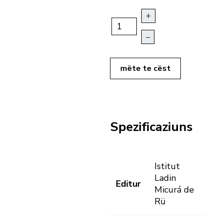
+
–
mëte te cëst
Spezificaziuns
Istitut
Ladin
Editur
Micurá de
Rü