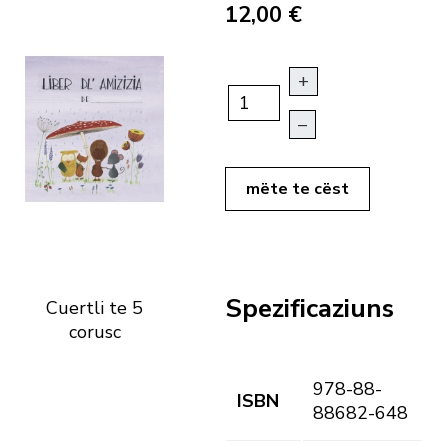
12,00 €
+
–
mëte te cëst
Spezificaziuns
Cuertli te 5
corusc
978-88-
ISBN
88682-648