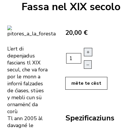
Fassa nel XIX secolo
20,00 €
L’ert di
+
depenjadus
fascians tl XIX
–
secul, che va fora
por le monn a
infornì falzades
mëte te cëst
de ćiases, stües
y mebli cun sü
ornamënć da
corù
Spezificaziuns
Tl ann 2005 àl
davagné le