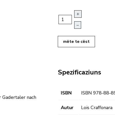
+
–
mëte te cëst
Spezificaziuns
ISBN
ISBN 978-88-8
 Gadertaler nach
Autur
Lois Craffonara