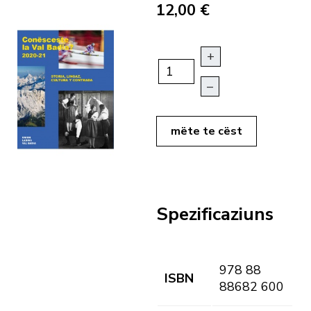
12,00 €
+
–
mëte te cëst
Spezificaziuns
978 88
ISBN
88682 600