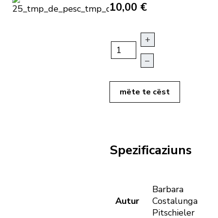
10,00 €
+
–
mëte te cëst
Spezificaziuns
Barbara
Autur
Costalunga
Pitschieler