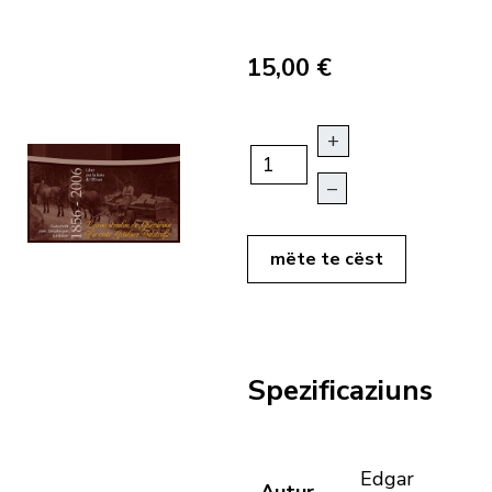
15,00 €
+
–
mëte te cëst
Spezificaziuns
Edgar