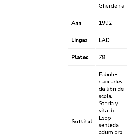
Gherdëina
Ann
1992
Lingaz
LAD
Plates
78
Fabules
ciancedes
da libri de
scola.
Storia y
vita de
Esop
Sottitul
senteda
adum ora