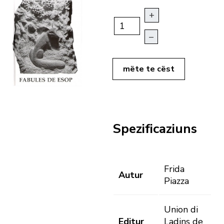
+
–
mëte te cëst
Spezificaziuns
Frida
Autur
Piazza
Union di
Editur
Ladins de