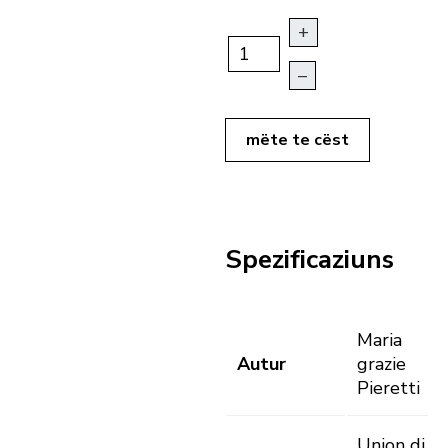
+
–
mëte te cëst
Spezificaziuns
Maria
Autur
grazie
Pieretti
Union di