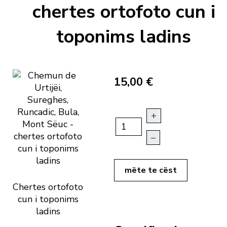
chertes ortofoto cun i
toponims ladins
15,00 €
+
–
mëte te cëst
Chertes ortofoto
cun i toponims
ladins