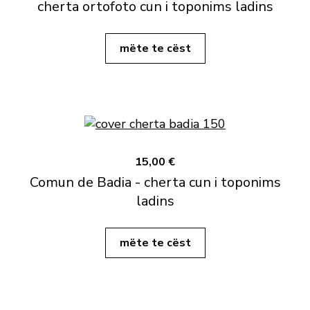
cherta ortofoto cun i toponims ladins
mëte te cëst
15,00 €
Comun de Badia - cherta cun i toponims
ladins
mëte te cëst