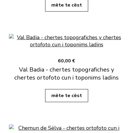
mëte te cëst
60,00 €
Val Badia - chertes topografiches y
chertes ortofoto cun i toponims ladins
mëte te cëst