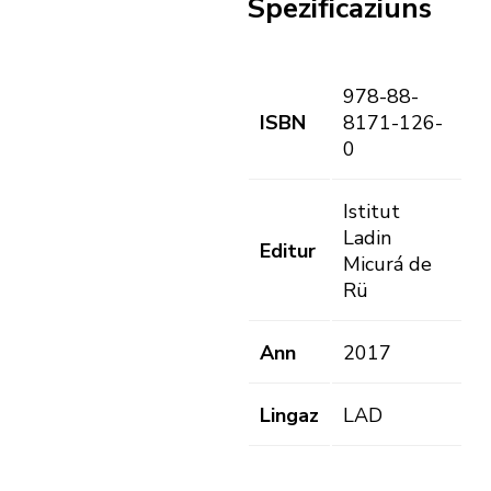
Spezificaziuns
978-88-
ISBN
8171-126-
0
Istitut
Ladin
Editur
Micurá de
Rü
Ann
2017
Lingaz
LAD