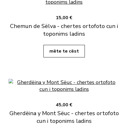
15,00 €
Chemun de Sëlva - chertes ortofoto cun i
toponims ladins
mëte te cëst
45,00 €
Gherdëina y Mont Sëuc - chertes ortofoto
cun i toponims ladins