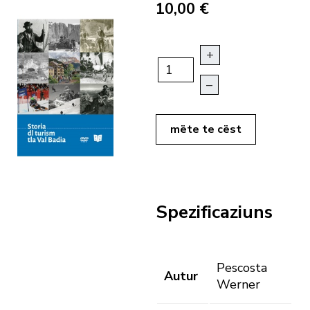
10,00 €
+
–
mëte te cëst
Spezificaziuns
Pescosta
Autur
Werner