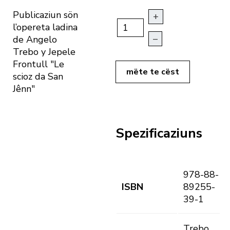
Publicaziun sön
+
l’opereta ladina
–
de Angelo
Trebo y Jepele
Frontull "Le
mëte te cëst
scioz da San
Jênn"
Spezificaziuns
978-88-
ISBN
89255-
39-1
Trebo,