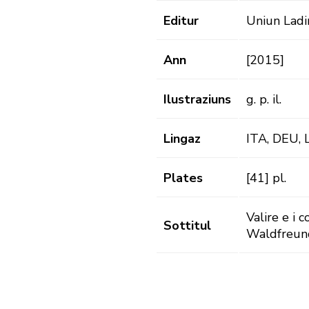
Editur
Uniun Ladi
Ann
[2015]
Ilustraziuns
g. p. il.
Lingaz
ITA, DEU,
Plates
[41] pl.
Valire e i 
Sottitul
Waldfreund