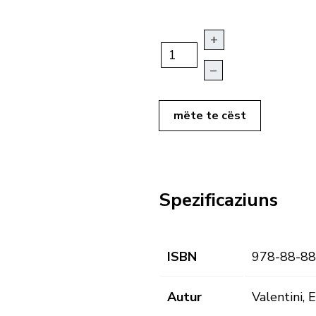
+
–
mëte te cëst
Spezificaziuns
ISBN
978-88-88
Autur
Valentini, E