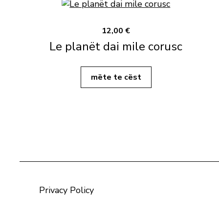
12,00 €
Le planët dai mile corusc
mëte te cëst
Privacy Policy